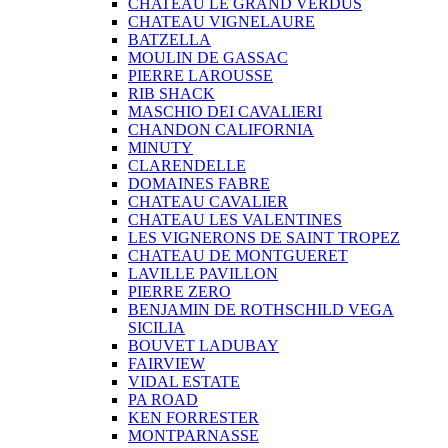
CHATEAU LE GRAND VERDUS
CHATEAU VIGNELAURE
BATZELLA
MOULIN DE GASSAC
PIERRE LAROUSSE
RIB SHACK
MASCHIO DEI CAVALIERI
CHANDON CALIFORNIA
MINUTY
CLARENDELLE
DOMAINES FABRE
CHATEAU CAVALIER
CHATEAU LES VALENTINES
LES VIGNERONS DE SAINT TROPEZ
CHATEAU DE MONTGUERET
LAVILLE PAVILLON
PIERRE ZERO
BENJAMIN DE ROTHSCHILD VEGA
SICILIA
BOUVET LADUBAY
FAIRVIEW
VIDAL ESTATE
PA ROAD
KEN FORRESTER
MONTPARNASSE