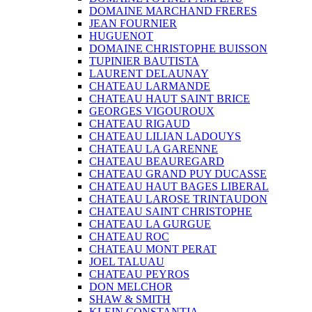
DOMAINE MARCHAND FRERES
JEAN FOURNIER
HUGUENOT
DOMAINE CHRISTOPHE BUISSON
TUPINIER BAUTISTA
LAURENT DELAUNAY
CHATEAU LARMANDE
CHATEAU HAUT SAINT BRICE
GEORGES VIGOUROUX
CHATEAU RIGAUD
CHATEAU LILIAN LADOUYS
CHATEAU LA GARENNE
CHATEAU BEAUREGARD
CHATEAU GRAND PUY DUCASSE
CHATEAU HAUT BAGES LIBERAL
CHATEAU LAROSE TRINTAUDON
CHATEAU SAINT CHRISTOPHE
CHATEAU LA GURGUE
CHATEAU ROC
CHATEAU MONT PERAT
JOEL TALUAU
CHATEAU PEYROS
DON MELCHOR
SHAW & SMITH
KLEIN CONSTANTIA