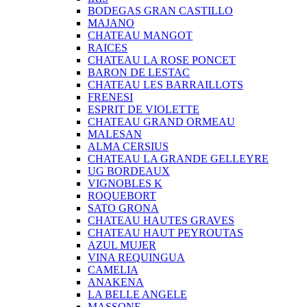
BODEGAS GRAN CASTILLO
MAJANO
CHATEAU MANGOT
RAICES
CHATEAU LA ROSE PONCET
BARON DE LESTAC
CHATEAU LES BARRAILLOTS
FRENESI
ESPRIT DE VIOLETTE
CHATEAU GRAND ORMEAU
MALESAN
ALMA CERSIUS
CHATEAU LA GRANDE GELLEYRE
UG BORDEAUX
VIGNOBLES K
ROQUEBORT
SATO GRONA
CHATEAU HAUTES GRAVES
CHATEAU HAUT PEYROUTAS
AZUL MUJER
VINA REQUINGUA
CAMELIA
ANAKENA
LA BELLE ANGELE
MASSONE