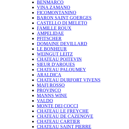
BENMARCO
VINA ZAMANO
FICOMONTANINO
BARON SAINT GOERGES
CASTELLO DI MELETO
FAMILLE ROUX
AMPELIDAE
PFITSCHER
DOMAINE DEVILLARD
LE BONHEUR
WEINGUT LEITZ
CHATEAU POITEVIN
SIEUR D'ARQUES
CHATEAU PALOUMEY
ARALDICA
CHATEAU DURFORT VIVENS
MAFI ROSSO
PROVINCO
MANNS WINE
VALDO
MONTE DEI COCCI
CHATEAU LE FREYCHE
CHATEAU DE CAZENOVE
CHATEAU CARTIER
CHATEAU SAINT PIERRE