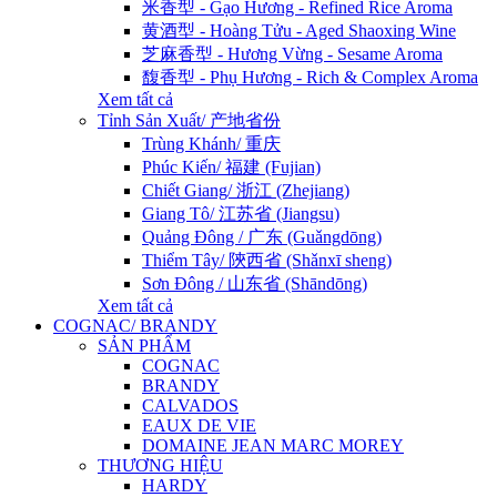
米香型 - Gạo Hương - Refined Rice Aroma
黄酒型 - Hoàng Tửu - Aged Shaoxing Wine
芝麻香型 - Hương Vừng - Sesame Aroma
馥香型 - Phụ Hương - Rich & Complex Aroma
Xem tất cả
Tỉnh Sản Xuất/ 产地省份
Trùng Khánh/ 重庆
Phúc Kiến/ 福建 (Fujian)
Chiết Giang/ 浙江 (Zhejiang)
Giang Tô/ 江苏省 (Jiangsu)
Quảng Đông / 广东 (Guǎngdōng)
Thiểm Tây/ 陝西省 (Shǎnxī sheng)
Sơn Đông / 山东省 (Shāndōng)
Xem tất cả
COGNAC/ BRANDY
SẢN PHẨM
COGNAC
BRANDY
CALVADOS
EAUX DE VIE
DOMAINE JEAN MARC MOREY
THƯƠNG HIỆU
HARDY