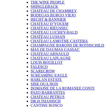
THE WINE PEOPLE
SHINGLEBACK
CHATEAU DE CHAMIREY
BODEGAS BURGO VIEJO
HECHT & BANNIER
CHATEAU D’YQUEM
CHATEAU RIEUSSEC
CHATEAU LUCHEY-HALD
CHATEAU LUSSAN
CHATEAU LAMOTHE CASTERA
CHAMPAGNE BARONS DE ROTHSCHILD
MAS DE DAUMAS GASSAC
CHATEAU ARNAULD
CHATEAU LAPLAGNE
LOUIS BOUILLOT
FALESCO
SCARECROW
SCREAMING EAGLE
HARLAN ESTATE
SINE QUA NON
DOMAINE DE LA ROMANEE CONTI
PAZO BARRANTES
CHATEAU PETRUS
DR.H.THANISCH
CANTINE RONCO