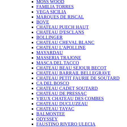
MOSS WOOD
FAMILIA TORRES
VEGA SICILIA
MARQUES DE RISCAL
BOVE
CHATEAU PUECH HAUT
CHATEAU D'ESCLANS
BOLLINGER
CHATEAU CHEVAL BLANC
CHATEAU L'APOLLINE
MAYARDAU
MASSERIA TRAJONE
MASCA DEL TACCO
CHATEAU BEAU SEJOUR BECOT
CHATEAU BARRAIL BELLEGRAVE
CHATEAU PETIT FAURIE DE SOUTARD
CA DEL BOSCO
CHATEAU CADET SOUTARD
CHATEAU DE PRESSAC
VIEUX CHATEAU DES COMBES
CHATEAU DUCLUZEAU
CHATEAU TAYAC
BALMONTEE
ODYSSEY
FAUSTINO RIVERO ULECIA