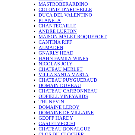
MASTROBERARDINO
COLONIE D'ARCHELLE
DUCA DEL VALENTINO
PLANETA
CHANTECAILLE
ANDRE LURTON
MAISON MALET ROQUEFORT
CANTINA RIFF
ALMADEN
GNARLY HEAD
HAHN FAMILY WINES
NICOLAS JOLY
CHATEAU MERLET
VILLA SANTA MARTA
CHATEAU PUYGUERAUD
DOMAIN DUVEAU
CHATEAU CARBONNEAU
ODFIELL VINEYARDS
THUNEVIN
DOMAINE LEROY
DOMAINE DE VILLAINE
GEOFF HARDY
CASTELVECCHI
CHATEAU BONALGUE
CLOS DU CLOCHER