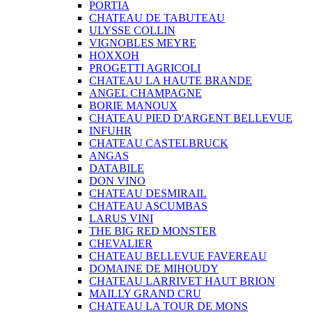
PORTIA
CHATEAU DE TABUTEAU
ULYSSE COLLIN
VIGNOBLES MEYRE
HOXXOH
PROGETTI AGRICOLI
CHATEAU LA HAUTE BRANDE
ANGEL CHAMPAGNE
BORIE MANOUX
CHATEAU PIED D'ARGENT BELLEVUE
INFUHR
CHATEAU CASTELBRUCK
ANGAS
DATABILE
DON VINO
CHATEAU DESMIRAIL
CHATEAU ASCUMBAS
LARUS VINI
THE BIG RED MONSTER
CHEVALIER
CHATEAU BELLEVUE FAVEREAU
DOMAINE DE MIHOUDY
CHATEAU LARRIVET HAUT BRION
MAILLY GRAND CRU
CHATEAU LA TOUR DE MONS