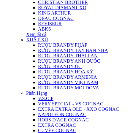
CHRISTIAN BROTHER
ROYAL DIAMANT XO
KING ARTHUR
DEAU COGNAC
REVISEUR
ABK6
Xem tất cả
XUẤT XỨ
RƯỢU BRANDY PHÁP
RƯỢU BRANDY TÂY BAN NHA
RƯỢU BRANDY THÁI LAN
RƯỢU BRANDY ANH QUỐC
RƯỢU BRANDY ÚC
RƯỢU BRANDY HOA KỲ
RƯỢU BRANDY ARMENIA
RƯỢU BRANDY VIỆT NAM
RƯỢU BRANDY MOLDOVA
Phân Hạng
V.S.O.P
VERY SPECIAL - VS COGNAC
EXTRA EXTRA OLD - XXO COGNAC
NAPOLEON COGNAC
HORS D'AGE COGNAC
EXTRA COGNAC
CUVÉE COGNAC