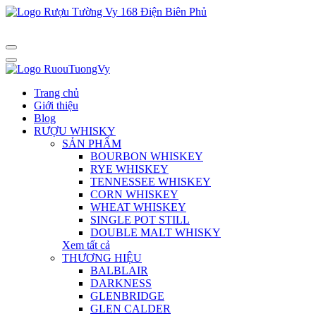
Trang chủ
Giới thiệu
Blog
RƯỢU WHISKY
SẢN PHẨM
BOURBON WHISKEY
RYE WHISKEY
TENNESSEE WHISKEY
CORN WHISKEY
WHEAT WHISKEY
SINGLE POT STILL
DOUBLE MALT WHISKY
Xem tất cả
THƯƠNG HIỆU
BALBLAIR
DARKNESS
GLENBRIDGE
GLEN CALDER