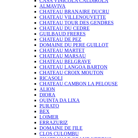
CASA VINICOLA CALDIROLA
ALMAVIVA
CHATEAU BRANAIRE DUCRU
CHATEAU VILLENOUVETTE
CHATEAU TOUR DES GENDRES
CHATEAU DU CEDRE
GUILBAUD FRERES
CHATEAU DE PEZ
DOMAINE DU PERE GUILLOT
CHATEAU MARTET
CHATEAU MARSAU
CHATEAU BELGRAVE
CHATEAU LANGOA BARTON
CHATEAU CROIX MOUTON
RICASOLI
CHATEAU CAMBON LA PELOUSE
ALION
DIORA
QUINTA DA LIXA
PURATO
BEX
LOIMER
ERRAZURIZ
DOMAINE DE I'ILE
CLOS CULOMBU