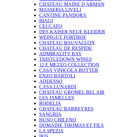
CHATEAU MAINE D ARMAN
MASSERIA LIVELI
CANTINE PANDORA
BIAGI
CECCATO
DES KAISER NEUE KLEIDER
WEINGUT FORTHOF
CHATEAU BAUVALLON
CHATEAU DE RESPIDE
ADMIRALITY BAY
THISTLEDOWN WINES
12 E MEZZO COLLECTION
CASA VINICOLA BOTTER
ENZO BARTOLI
ADDESSO
CASA LUNARDI
CHATEAU GROMEL BEL AIR
LES JAMELLES
RODELIA
CHATEAU BARREYRES
SANGRIA
HUSO CHILENO
DOMAINE THOMAS ET FILS
LA SPEZIA
IRIS