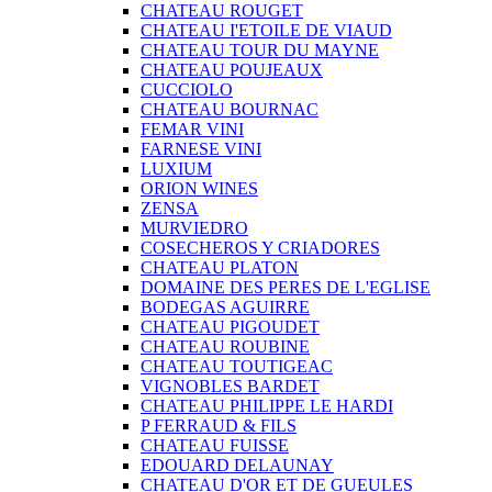
CHATEAU ROUGET
CHATEAU I'ETOILE DE VIAUD
CHATEAU TOUR DU MAYNE
CHATEAU POUJEAUX
CUCCIOLO
CHATEAU BOURNAC
FEMAR VINI
FARNESE VINI
LUXIUM
ORION WINES
ZENSA
MURVIEDRO
COSECHEROS Y CRIADORES
CHATEAU PLATON
DOMAINE DES PERES DE L'EGLISE
BODEGAS AGUIRRE
CHATEAU PIGOUDET
CHATEAU ROUBINE
CHATEAU TOUTIGEAC
VIGNOBLES BARDET
CHATEAU PHILIPPE LE HARDI
P FERRAUD & FILS
CHATEAU FUISSE
EDOUARD DELAUNAY
CHATEAU D'OR ET DE GUEULES