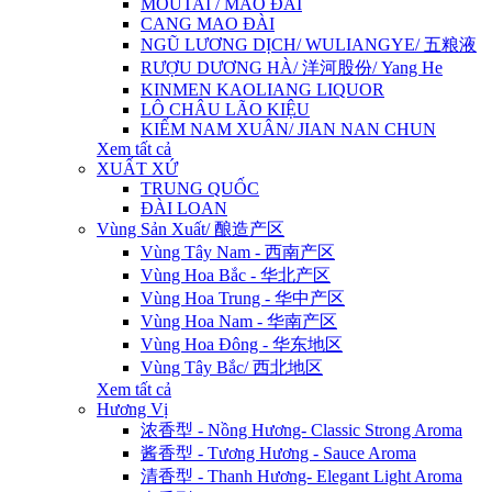
MOUTAI / MAO ĐÀI
CANG MAO ĐÀI
NGŨ LƯƠNG DỊCH/ WULIANGYE/ 五粮液
RƯỢU DƯƠNG HÀ/ 洋河股份/ Yang He
KINMEN KAOLIANG LIQUOR
LÔ CHÂU LÃO KIỆU
KIẾM NAM XUÂN/ JIAN NAN CHUN
Xem tất cả
XUẤT XỨ
TRUNG QUỐC
ĐÀI LOAN
Vùng Sản Xuất/ 酿造产区
Vùng Tây Nam - 西南产区
Vùng Hoa Bắc - 华北产区
Vùng Hoa Trung - 华中产区
Vùng Hoa Nam - 华南产区
Vùng Hoa Đông - 华东地区
Vùng Tây Bắc/ 西北地区
Xem tất cả
Hương Vị
浓香型 - Nồng Hương- Classic Strong Aroma
酱香型 - Tương Hương - Sauce Aroma
清香型 - Thanh Hương- Elegant Light Aroma