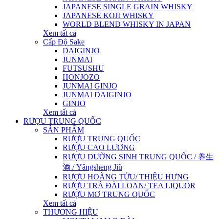
JAPANESE SINGLE GRAIN WHISKY
JAPANESE KOJI WHISKY
WORLD BLEND WHISKY IN JAPAN
Xem tất cả
Cấp Độ Sake
DAIGINJO
JUNMAI
FUTSUSHU
HONJOZO
JUNMAI GINJO
JUNMAI DAIGINJO
GINJO
Xem tất cả
RƯỢU TRUNG QUỐC
SẢN PHẨM
RƯỢU TRUNG QUỐC
RƯỢU CAO LƯƠNG
RƯỢU DƯỠNG SINH TRUNG QUỐC / 养生
酒 / Yǎngshēng Jiǔ
RƯỢU HOÀNG TỬU/ THIỆU HƯNG
RƯỢU TRÀ ĐÀI LOAN/ TEA LIQUOR
RƯỢU MƠ TRUNG QUỐC
Xem tất cả
THƯƠNG HIỆU