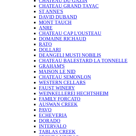
CHATEAU DU GAZIN
CHATEAU GRAND TAYAC
ST ANNE'S
DAVID DUBAND
MONT TAUCH
ANRE
CHATEAU CAP L'OUSTEAU
DOMAINE RICHAUD
RATO
DOLLARI
DEANGELI MUSTI NOBILIS
CHATEAU BALESTARD LA TONNELLE
GRAHAM'S
MAISON LE NID
CHATEAU SEMONLON
WESTERN CELLARS
FAUST WINERY
WEINKELLEREI HECHTSHEIM
FAMILY FORCATO
AUSWAN CREEK
PAVO
ECHEVERIA
DORADO
INTERVALO
TABLAS CREEK