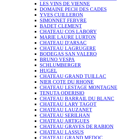
LES VINS DE VIENNE
DOMAINE PECH DES CADES
YVES CUILLERON
SIMONNET FEBVRE
BADET CLEMENT
CHATEAU COS LABORY
MARIE LAURE LURTON
CHATEAU D'ARSAC
CHATEAU LAGRUGERE
BODEGAS SAN VALERO
BRUNO VESPA
SCHLUMBERGER
HUGEL
CHATEAU GRAND TUILLAC
NIER COTE DU RHONE
CHATEAU LESTAGE MONTAGNE
TENUTA ODERISIO
CHATEAU BARRAIL DU BLANC
CHATEAU LARY TAGOT
CHATEAU LAUZANET
CHATEAU SERILHAN
CHATEAU ARTIGUES
CHATEAU GRAVES DE RABION
CHATEAU LASSUS
CHATEAU GRAND MEDOC