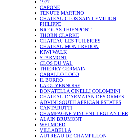
1977
CAPONE
TENUTE MARTINO
CHATEAU CLOS SAINT EMILION
PHILIPPE
NICOLAS THIENPONT
THORN CLARKE
CHATEAU LES TUILERIES
CHATEAU MONT REDON
KIWI WALK
STARMONT
CLOS DU VAL
THIERRY GERMAIN
CABALLO LOCO
IL BORRO
LA GUYENNOISE
DONATELLA CINELLI COLOMBINI
CHATEAU D’ARMAJAN DES ORMES
ADVINI SOUTH AFRICAN ESTATES
CANTARUTTI
CHAMPAGNE VINCENT LEGLANTIER
ALAIN BRUMONT
WELMOED
VILLABELLA
AUTREAU DE CHAMPILLON