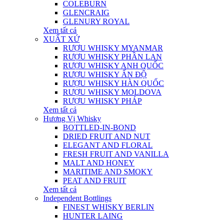
COLEBURN
GLENCRAIG
GLENURY ROYAL
Xem tất cả
XUẤT XỨ
RƯỢU WHISKY MYANMAR
RƯỢU WHISKY PHẦN LAN
RƯỢU WHISKY ANH QUỐC
RƯỢU WHISKY ẤN ĐỘ
RƯỢU WHISKY HÀN QUỐC
RƯỢU WHISKY MOLDOVA
RƯỢU WHISKY PHÁP
Xem tất cả
Hương Vị Whisky
BOTTLED-IN-BOND
DRIED FRUIT AND NUT
ELEGANT AND FLORAL
FRESH FRUIT AND VANILLA
MALT AND HONEY
MARITIME AND SMOKY
PEAT AND FRUIT
Xem tất cả
Independent Bottlings
FINEST WHISKY BERLIN
HUNTER LAING