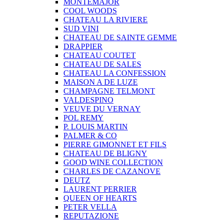
MONTEMAJOR
COOL WOODS
CHATEAU LA RIVIERE
SUD VINI
CHATEAU DE SAINTE GEMME
DRAPPIER
CHATEAU COUTET
CHATEAU DE SALES
CHATEAU LA CONFESSION
MAISON A DE LUZE
CHAMPAGNE TELMONT
VALDESPINO
VEUVE DU VERNAY
POL REMY
P. LOUIS MARTIN
PALMER & CO
PIERRE GIMONNET ET FILS
CHATEAU DE BLIGNY
GOOD WINE COLLECTION
CHARLES DE CAZANOVE
DEUTZ
LAURENT PERRIER
QUEEN OF HEARTS
PETER VELLA
REPUTAZIONE