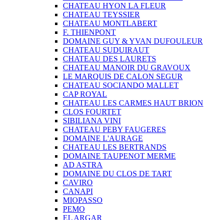
CHATEAU HYON LA FLEUR
CHATEAU TEYSSIER
CHATEAU MONTLABERT
F. THIENPONT
DOMAINE GUY & YVAN DUFOULEUR
CHATEAU SUDUIRAUT
CHATEAU DES LAURETS
CHATEAU MANOIR DU GRAVOUX
LE MARQUIS DE CALON SEGUR
CHATEAU SOCIANDO MALLET
CAP ROYAL
CHATEAU LES CARMES HAUT BRION
CLOS FOURTET
SIBILIANA VINI
CHATEAU PEBY FAUGERES
DOMAINE L'AURAGE
CHATEAU LES BERTRANDS
DOMAINE TAUPENOT MERME
AD ASTRA
DOMAINE DU CLOS DE TART
CAVIRO
CANAPI
MIOPASSO
PEMO
EL ARGAR