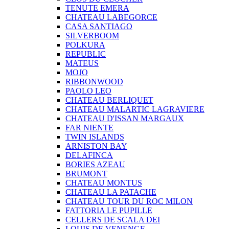
TENUTE EMERA
CHATEAU LABEGORCE
CASA SANTIAGO
SILVERBOOM
POLKURA
REPUBLIC
MATEUS
MOJO
RIBBONWOOD
PAOLO LEO
CHATEAU BERLIQUET
CHATEAU MALARTIC LAGRAVIERE
CHATEAU D'ISSAN MARGAUX
FAR NIENTE
TWIN ISLANDS
ARNISTON BAY
DELAFINCA
BORIES AZEAU
BRUMONT
CHATEAU MONTUS
CHATEAU LA PATACHE
CHATEAU TOUR DU ROC MILON
FATTORIA LE PUPILLE
CELLERS DE SCALA DEI
LOUIS DE VENENGE