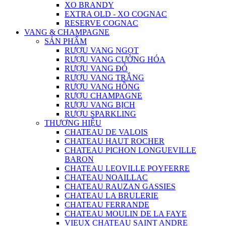
XO BRANDY
EXTRA OLD - XO COGNAC
RESERVE COGNAC
VANG & CHAMPAGNE
SẢN PHẨM
RƯỢU VANG NGỌT
RƯỢU VANG CƯỜNG HÓA
RƯỢU VANG ĐỎ
RƯỢU VANG TRẮNG
RƯỢU VANG HỒNG
RƯỢU CHAMPAGNE
RƯỢU VANG BỊCH
RƯỢU SPARKLING
THƯƠNG HIỆU
CHATEAU DE VALOIS
CHATEAU HAUT ROCHER
CHATEAU PICHON LONGUEVILLE
BARON
CHATEAU LEOVILLE POYFERRE
CHATEAU NOAILLAC
CHATEAU RAUZAN GASSIES
CHATEAU LA BRULERIE
CHATEAU FERRANDE
CHATEAU MOULIN DE LA FAYE
VIEUX CHATEAU SAINT ANDRE