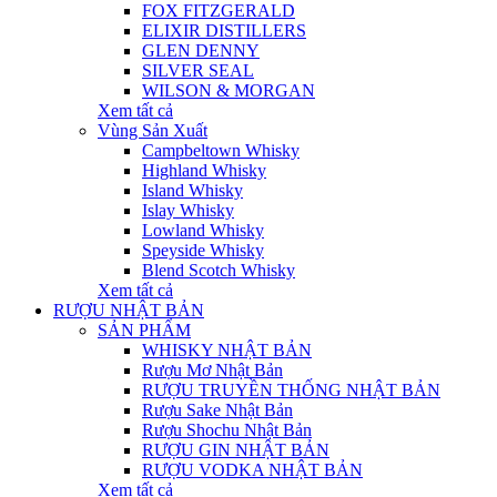
FOX FITZGERALD
ELIXIR DISTILLERS
GLEN DENNY
SILVER SEAL
WILSON & MORGAN
Xem tất cả
Vùng Sản Xuất
Campbeltown Whisky
Highland Whisky
Island Whisky
Islay Whisky
Lowland Whisky
Speyside Whisky
Blend Scotch Whisky
Xem tất cả
RƯỢU NHẬT BẢN
SẢN PHẨM
WHISKY NHẬT BẢN
Rượu Mơ Nhật Bản
RƯỢU TRUYỀN THỐNG NHẬT BẢN
Rượu Sake Nhật Bản
Rượu Shochu Nhật Bản
RƯỢU GIN NHẬT BẢN
RƯỢU VODKA NHẬT BẢN
Xem tất cả