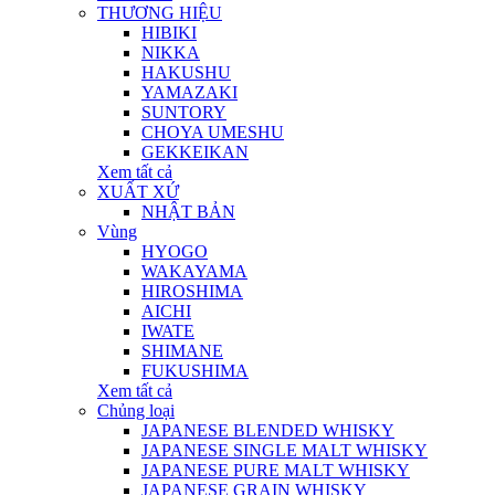
THƯƠNG HIỆU
HIBIKI
NIKKA
HAKUSHU
YAMAZAKI
SUNTORY
CHOYA UMESHU
GEKKEIKAN
Xem tất cả
XUẤT XỨ
NHẬT BẢN
Vùng
HYOGO
WAKAYAMA
HIROSHIMA
AICHI
IWATE
SHIMANE
FUKUSHIMA
Xem tất cả
Chủng loại
JAPANESE BLENDED WHISKY
JAPANESE SINGLE MALT WHISKY
JAPANESE PURE MALT WHISKY
JAPANESE GRAIN WHISKY