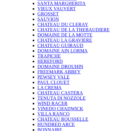
SANTA MARGHERITA
VIEUX VAUVERT
GROSSET
SAUVION
CHATEAU DU CLERAY
CHATEAU DE LA THEBAUDIERE
DOMAINE DE LA MOTTE
CHATEAU LA GRAVIERE
CHATEAU GUIRAUD
DOMAINE AIN LORMA
TRAPICHE
HEREFORD
DOMAINE DROUHIN
FREEMARK ABBEY
PEWSEY VALE
PAUL CLOUET
LA CREMA
CHATEAU CASTERA
TENUTA DI NOZZOLE
WIND RACER
VINEDO CHADWICK
VILLA RANCO
CHATEAU ROUSSELLE
HUNDRED ARCE
BONNAIRE