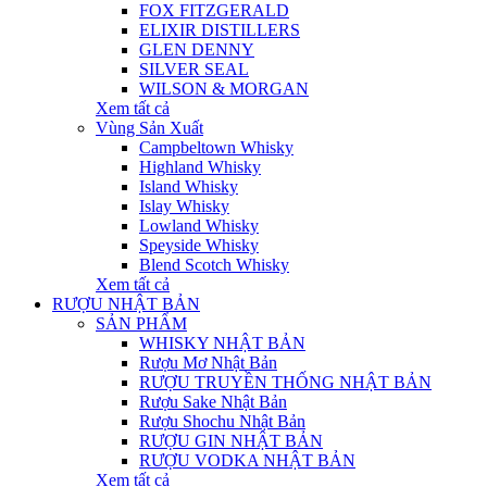
FOX FITZGERALD
ELIXIR DISTILLERS
GLEN DENNY
SILVER SEAL
WILSON & MORGAN
Xem tất cả
Vùng Sản Xuất
Campbeltown Whisky
Highland Whisky
Island Whisky
Islay Whisky
Lowland Whisky
Speyside Whisky
Blend Scotch Whisky
Xem tất cả
RƯỢU NHẬT BẢN
SẢN PHẨM
WHISKY NHẬT BẢN
Rượu Mơ Nhật Bản
RƯỢU TRUYỀN THỐNG NHẬT BẢN
Rượu Sake Nhật Bản
Rượu Shochu Nhật Bản
RƯỢU GIN NHẬT BẢN
RƯỢU VODKA NHẬT BẢN
Xem tất cả