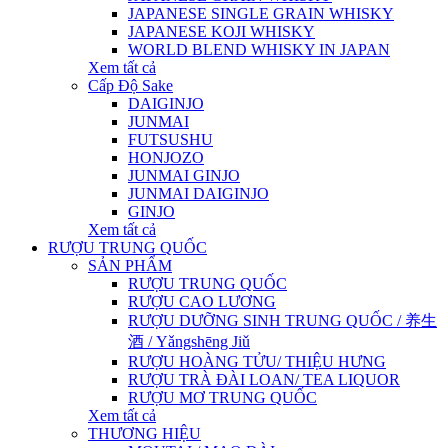
JAPANESE SINGLE GRAIN WHISKY
JAPANESE KOJI WHISKY
WORLD BLEND WHISKY IN JAPAN
Xem tất cả
Cấp Độ Sake
DAIGINJO
JUNMAI
FUTSUSHU
HONJOZO
JUNMAI GINJO
JUNMAI DAIGINJO
GINJO
Xem tất cả
RƯỢU TRUNG QUỐC
SẢN PHẨM
RƯỢU TRUNG QUỐC
RƯỢU CAO LƯƠNG
RƯỢU DƯỠNG SINH TRUNG QUỐC / 养生
酒 / Yǎngshēng Jiǔ
RƯỢU HOÀNG TỬU/ THIỆU HƯNG
RƯỢU TRÀ ĐÀI LOAN/ TEA LIQUOR
RƯỢU MƠ TRUNG QUỐC
Xem tất cả
THƯƠNG HIỆU