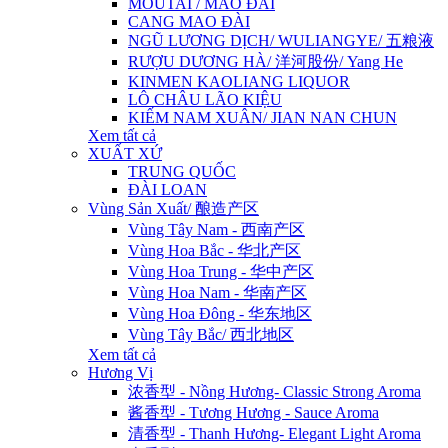
MOUTAI / MAO ĐÀI
CANG MAO ĐÀI
NGŨ LƯƠNG DỊCH/ WULIANGYE/ 五粮液
RƯỢU DƯƠNG HÀ/ 洋河股份/ Yang He
KINMEN KAOLIANG LIQUOR
LÔ CHÂU LÃO KIỆU
KIẾM NAM XUÂN/ JIAN NAN CHUN
Xem tất cả
XUẤT XỨ
TRUNG QUỐC
ĐÀI LOAN
Vùng Sản Xuất/ 酿造产区
Vùng Tây Nam - 西南产区
Vùng Hoa Bắc - 华北产区
Vùng Hoa Trung - 华中产区
Vùng Hoa Nam - 华南产区
Vùng Hoa Đông - 华东地区
Vùng Tây Bắc/ 西北地区
Xem tất cả
Hương Vị
浓香型 - Nồng Hương- Classic Strong Aroma
酱香型 - Tương Hương - Sauce Aroma
清香型 - Thanh Hương- Elegant Light Aroma