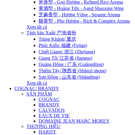
米香型 - Gạo Hương - Refined Rice Aroma
黄酒型 - Hoàng Tửu - Aged Shaoxing Wine
芝麻香型 - Hương Vừng - Sesame Aroma
馥香型 - Phụ Hương - Rich & Complex Aroma
Xem tất cả
Tỉnh Sản Xuất/ 产地省份
Trùng Khánh/ 重庆
Phúc Kiến/ 福建 (Fujian)
Chiết Giang/ 浙江 (Zhejiang)
Giang Tô/ 江苏省 (Jiangsu)
Quảng Đông / 广东 (Guǎngdōng)
Thiểm Tây/ 陝西省 (Shǎnxī sheng)
Sơn Đông / 山东省 (Shāndōng)
Xem tất cả
COGNAC/ BRANDY
SẢN PHẨM
COGNAC
BRANDY
CALVADOS
EAUX DE VIE
DOMAINE JEAN MARC MOREY
THƯƠNG HIỆU
HARDY