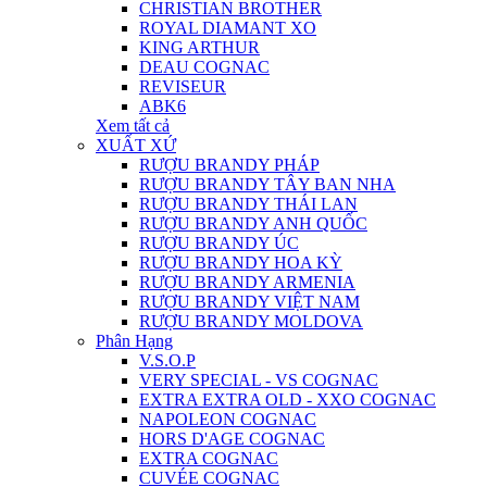
CHRISTIAN BROTHER
ROYAL DIAMANT XO
KING ARTHUR
DEAU COGNAC
REVISEUR
ABK6
Xem tất cả
XUẤT XỨ
RƯỢU BRANDY PHÁP
RƯỢU BRANDY TÂY BAN NHA
RƯỢU BRANDY THÁI LAN
RƯỢU BRANDY ANH QUỐC
RƯỢU BRANDY ÚC
RƯỢU BRANDY HOA KỲ
RƯỢU BRANDY ARMENIA
RƯỢU BRANDY VIỆT NAM
RƯỢU BRANDY MOLDOVA
Phân Hạng
V.S.O.P
VERY SPECIAL - VS COGNAC
EXTRA EXTRA OLD - XXO COGNAC
NAPOLEON COGNAC
HORS D'AGE COGNAC
EXTRA COGNAC
CUVÉE COGNAC