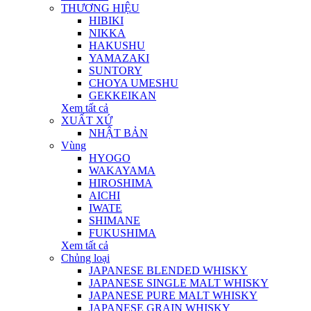
THƯƠNG HIỆU
HIBIKI
NIKKA
HAKUSHU
YAMAZAKI
SUNTORY
CHOYA UMESHU
GEKKEIKAN
Xem tất cả
XUẤT XỨ
NHẬT BẢN
Vùng
HYOGO
WAKAYAMA
HIROSHIMA
AICHI
IWATE
SHIMANE
FUKUSHIMA
Xem tất cả
Chủng loại
JAPANESE BLENDED WHISKY
JAPANESE SINGLE MALT WHISKY
JAPANESE PURE MALT WHISKY
JAPANESE GRAIN WHISKY