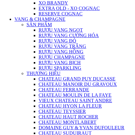
XO BRANDY
EXTRA OLD - XO COGNAC
RESERVE COGNAC
VANG & CHAMPAGNE
SẢN PHẨM
RƯỢU VANG NGỌT
RƯỢU VANG CƯỜNG HÓA
RƯỢU VANG ĐỎ
RƯỢU VANG TRẮNG
RƯỢU VANG HỒNG
RƯỢU CHAMPAGNE
RƯỢU VANG BỊCH
RƯỢU SPARKLING
THƯƠNG HIỆU
CHATEAU GRAND PUY DUCASSE
CHATEAU MANOIR DU GRAVOUX
CHATEAU FERRANDE
CHATEAU MOULIN DE LA FAYE
VIEUX CHATEAU SAINT ANDRE
CHATEAU HYON LA FLEUR
CHATEAU TEYSSIER
CHATEAU HAUT ROCHER
CHATEAU MONTLABERT
DOMAINE GUY & YVAN DUFOULEUR
CHATEAU SUDUIRAUT