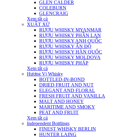
GLEN CALDER
COLEBURN
GLENCRAIG
Xem tất cả
XUẤT XỨ
RƯỢU WHISKY MYANMAR
RƯỢU WHISKY PHẦN LAN
RƯỢU WHISKY ANH QUỐC
RƯỢU WHISKY ẤN ĐỘ
RƯỢU WHISKY HÀN QUỐC
RƯỢU WHISKY MOLDOVA
RƯỢU WHISKY PHÁP
Xem tất cả
Hương Vị Whisky
BOTTLED-IN-BOND
DRIED FRUIT AND NUT
ELEGANT AND FLORAL
FRESH FRUIT AND VANILLA
MALT AND HONEY
MARITIME AND SMOKY
PEAT AND FRUIT
Xem tất cả
Independent Bottlings
FINEST WHISKY BERLIN
HUNTER LAING