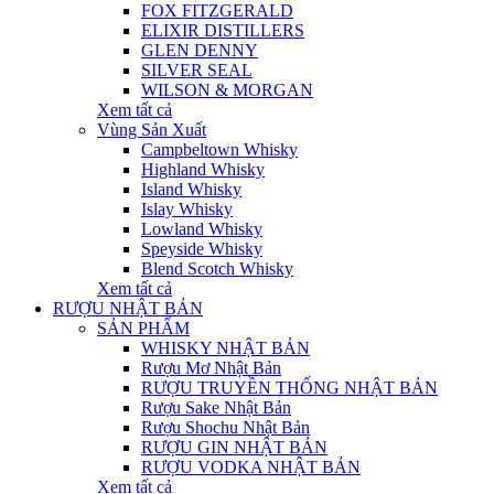
FOX FITZGERALD
ELIXIR DISTILLERS
GLEN DENNY
SILVER SEAL
WILSON & MORGAN
Xem tất cả
Vùng Sản Xuất
Campbeltown Whisky
Highland Whisky
Island Whisky
Islay Whisky
Lowland Whisky
Speyside Whisky
Blend Scotch Whisky
Xem tất cả
RƯỢU NHẬT BẢN
SẢN PHẨM
WHISKY NHẬT BẢN
Rượu Mơ Nhật Bản
RƯỢU TRUYỀN THỐNG NHẬT BẢN
Rượu Sake Nhật Bản
Rượu Shochu Nhật Bản
RƯỢU GIN NHẬT BẢN
RƯỢU VODKA NHẬT BẢN
Xem tất cả