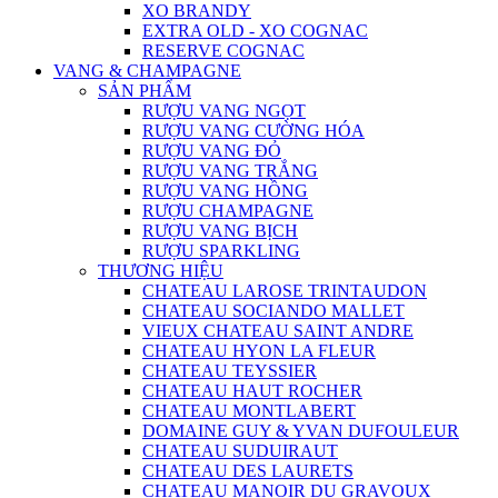
XO BRANDY
EXTRA OLD - XO COGNAC
RESERVE COGNAC
VANG & CHAMPAGNE
SẢN PHẨM
RƯỢU VANG NGỌT
RƯỢU VANG CƯỜNG HÓA
RƯỢU VANG ĐỎ
RƯỢU VANG TRẮNG
RƯỢU VANG HỒNG
RƯỢU CHAMPAGNE
RƯỢU VANG BỊCH
RƯỢU SPARKLING
THƯƠNG HIỆU
CHATEAU LAROSE TRINTAUDON
CHATEAU SOCIANDO MALLET
VIEUX CHATEAU SAINT ANDRE
CHATEAU HYON LA FLEUR
CHATEAU TEYSSIER
CHATEAU HAUT ROCHER
CHATEAU MONTLABERT
DOMAINE GUY & YVAN DUFOULEUR
CHATEAU SUDUIRAUT
CHATEAU DES LAURETS
CHATEAU MANOIR DU GRAVOUX