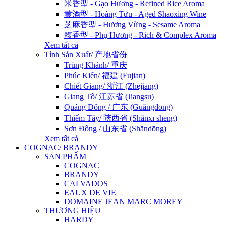
米香型 - Gạo Hương - Refined Rice Aroma
黄酒型 - Hoàng Tửu - Aged Shaoxing Wine
芝麻香型 - Hương Vừng - Sesame Aroma
馥香型 - Phụ Hương - Rich & Complex Aroma
Xem tất cả
Tỉnh Sản Xuất/ 产地省份
Trùng Khánh/ 重庆
Phúc Kiến/ 福建 (Fujian)
Chiết Giang/ 浙江 (Zhejiang)
Giang Tô/ 江苏省 (Jiangsu)
Quảng Đông / 广东 (Guǎngdōng)
Thiểm Tây/ 陝西省 (Shǎnxī sheng)
Sơn Đông / 山东省 (Shāndōng)
Xem tất cả
COGNAC/ BRANDY
SẢN PHẨM
COGNAC
BRANDY
CALVADOS
EAUX DE VIE
DOMAINE JEAN MARC MOREY
THƯƠNG HIỆU
HARDY