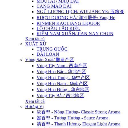
MOUTAI / MAO ĐÀI
CANG MAO ĐÀI
NGŨ LƯƠNG DỊCH/ WULIANGYE/ 五粮液
RƯỢU DƯƠNG HÀ/ 洋河股份/ Yang He
KINMEN KAOLIANG LIQUOR
LÔ CHÂU LÃO KIỆU
KIẾM NAM XUÂN/ JIAN NAN CHUN
Xem tất cả
XUẤT XỨ
TRUNG QUỐC
ĐÀI LOAN
Vùng Sản Xuất/ 酿造产区
Vùng Tây Nam - 西南产区
Vùng Hoa Bắc - 华北产区
Vùng Hoa Trung - 华中产区
Vùng Hoa Nam - 华南产区
Vùng Hoa Đông - 华东地区
Vùng Tây Bắc/ 西北地区
Xem tất cả
Hương Vị
浓香型 - Nồng Hương- Classic Strong Aroma
酱香型 - Tương Hương - Sauce Aroma
清香型 - Thanh Hương- Elegant Light Aroma