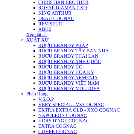
CHRISTIAN BROTHER
ROYAL DIAMANT XO
KING ARTHUR
DEAU COGNAC
REVISEUR
ABK6
Xem tất cả
XUẤT XỨ
RƯỢU BRANDY PHÁP
RƯỢU BRANDY TÂY BAN NHA
RƯỢU BRANDY THÁI LAN
RƯỢU BRANDY ANH QUỐC
RƯỢU BRANDY ÚC
RƯỢU BRANDY HOA KỲ
RƯỢU BRANDY ARMENIA
RƯỢU BRANDY VIỆT NAM
RƯỢU BRANDY MOLDOVA
Phân Hạng
V.S.O.P
VERY SPECIAL - VS COGNAC
EXTRA EXTRA OLD - XXO COGNAC
NAPOLEON COGNAC
HORS D'AGE COGNAC
EXTRA COGNAC
CUVÉE COGNAC