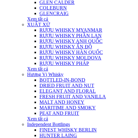
GLEN CALDER
COLEBURN
GLENCRAIG
Xem tất cả
XUẤT XỨ
RƯỢU WHISKY MYANMAR
RƯỢU WHISKY PHẦN LAN
RƯỢU WHISKY ANH QUỐC
RƯỢU WHISKY ẤN ĐỘ
RƯỢU WHISKY HÀN QUỐC
RƯỢU WHISKY MOLDOVA
RƯỢU WHISKY PHÁP
Xem tất cả
Hương Vị Whisky
BOTTLED-IN-BOND
DRIED FRUIT AND NUT
ELEGANT AND FLORAL
FRESH FRUIT AND VANILLA
MALT AND HONEY
MARITIME AND SMOKY
PEAT AND FRUIT
Xem tất cả
Independent Bottlings
FINEST WHISKY BERLIN
HUNTER LAING