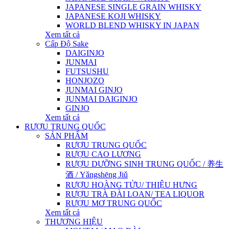
JAPANESE SINGLE GRAIN WHISKY
JAPANESE KOJI WHISKY
WORLD BLEND WHISKY IN JAPAN
Xem tất cả
Cấp Độ Sake
DAIGINJO
JUNMAI
FUTSUSHU
HONJOZO
JUNMAI GINJO
JUNMAI DAIGINJO
GINJO
Xem tất cả
RƯỢU TRUNG QUỐC
SẢN PHẨM
RƯỢU TRUNG QUỐC
RƯỢU CAO LƯƠNG
RƯỢU DƯỠNG SINH TRUNG QUỐC / 养生
酒 / Yǎngshēng Jiǔ
RƯỢU HOÀNG TỬU/ THIỆU HƯNG
RƯỢU TRÀ ĐÀI LOAN/ TEA LIQUOR
RƯỢU MƠ TRUNG QUỐC
Xem tất cả
THƯƠNG HIỆU