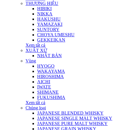
THƯƠNG HIỆU
HIBIKI
NIKKA
HAKUSHU
YAMAZAKI
SUNTORY
CHOYA UMESHU
GEKKEIKAN
Xem tất cả
XUẤT XỨ
NHẬT BẢN
Vùng
HYOGO
WAKAYAMA
HIROSHIMA
AICHI
IWATE
SHIMANE
FUKUSHIMA
Xem tất cả
Chủng loại
JAPANESE BLENDED WHISKY
JAPANESE SINGLE MALT WHISKY
JAPANESE PURE MALT WHISKY
JAPANESE GRAIN WHISKY