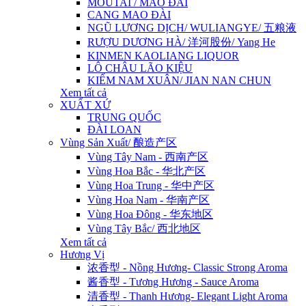
MOUTAI / MAO ĐÀI
CANG MAO ĐÀI
NGŨ LƯƠNG DỊCH/ WULIANGYE/ 五粮液
RƯỢU DƯƠNG HÀ/ 洋河股份/ Yang He
KINMEN KAOLIANG LIQUOR
LÔ CHÂU LÃO KIỆU
KIẾM NAM XUÂN/ JIAN NAN CHUN
Xem tất cả
XUẤT XỨ
TRUNG QUỐC
ĐÀI LOAN
Vùng Sản Xuất/ 酿造产区
Vùng Tây Nam - 西南产区
Vùng Hoa Bắc - 华北产区
Vùng Hoa Trung - 华中产区
Vùng Hoa Nam - 华南产区
Vùng Hoa Đông - 华东地区
Vùng Tây Bắc/ 西北地区
Xem tất cả
Hương Vị
浓香型 - Nồng Hương- Classic Strong Aroma
酱香型 - Tương Hương - Sauce Aroma
清香型 - Thanh Hương- Elegant Light Aroma