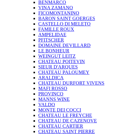
BENMARCO
VINA ZAMANO
FICOMONTANINO
BARON SAINT GOERGES
CASTELLO DI MELETO
FAMILLE ROUX
AMPELIDAE
PFITSCHER
DOMAINE DEVILLARD
LE BONHEUR
WEINGUT LEITZ
CHATEAU POITEVIN
SIEUR D'ARQUES
CHATEAU PALOUMEY
ARALDICA
CHATEAU DURFORT VIVENS
MAFI ROSSO
PROVINCO
MANNS WINE
VALDO
MONTE DEI COCCI
CHATEAU LE FREYCHE
CHATEAU DE CAZENOVE
CHATEAU CARTIER
CHATEAU SAINT PIERRE