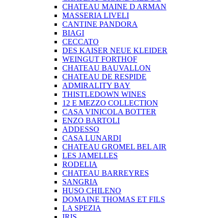
CHATEAU MAINE D ARMAN
MASSERIA LIVELI
CANTINE PANDORA
BIAGI
CECCATO
DES KAISER NEUE KLEIDER
WEINGUT FORTHOF
CHATEAU BAUVALLON
CHATEAU DE RESPIDE
ADMIRALITY BAY
THISTLEDOWN WINES
12 E MEZZO COLLECTION
CASA VINICOLA BOTTER
ENZO BARTOLI
ADDESSO
CASA LUNARDI
CHATEAU GROMEL BEL AIR
LES JAMELLES
RODELIA
CHATEAU BARREYRES
SANGRIA
HUSO CHILENO
DOMAINE THOMAS ET FILS
LA SPEZIA
IRIS