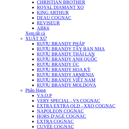
CHRISTIAN BROTHER
ROYAL DIAMANT XO
KING ARTHUR
DEAU COGNAC
REVISEUR
ABK6
Xem tất cả
XUẤT XỨ
RƯỢU BRANDY PHÁP
RƯỢU BRANDY TÂY BAN NHA
RƯỢU BRANDY THÁI LAN
RƯỢU BRANDY ANH QUỐC
RƯỢU BRANDY ÚC
RƯỢU BRANDY HOA KỲ
RƯỢU BRANDY ARMENIA
RƯỢU BRANDY VIỆT NAM
RƯỢU BRANDY MOLDOVA
Phân Hạng
V.S.O.P
VERY SPECIAL - VS COGNAC
EXTRA EXTRA OLD - XXO COGNAC
NAPOLEON COGNAC
HORS D'AGE COGNAC
EXTRA COGNAC
CUVÉE COGNAC