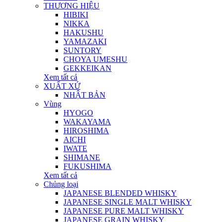
THƯƠNG HIỆU
HIBIKI
NIKKA
HAKUSHU
YAMAZAKI
SUNTORY
CHOYA UMESHU
GEKKEIKAN
Xem tất cả
XUẤT XỨ
NHẬT BẢN
Vùng
HYOGO
WAKAYAMA
HIROSHIMA
AICHI
IWATE
SHIMANE
FUKUSHIMA
Xem tất cả
Chủng loại
JAPANESE BLENDED WHISKY
JAPANESE SINGLE MALT WHISKY
JAPANESE PURE MALT WHISKY
JAPANESE GRAIN WHISKY