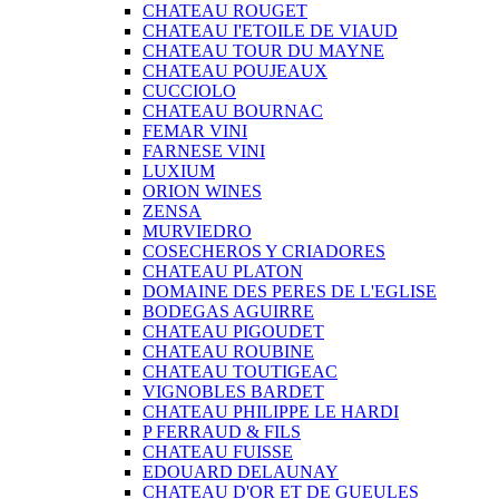
CHATEAU ROUGET
CHATEAU I'ETOILE DE VIAUD
CHATEAU TOUR DU MAYNE
CHATEAU POUJEAUX
CUCCIOLO
CHATEAU BOURNAC
FEMAR VINI
FARNESE VINI
LUXIUM
ORION WINES
ZENSA
MURVIEDRO
COSECHEROS Y CRIADORES
CHATEAU PLATON
DOMAINE DES PERES DE L'EGLISE
BODEGAS AGUIRRE
CHATEAU PIGOUDET
CHATEAU ROUBINE
CHATEAU TOUTIGEAC
VIGNOBLES BARDET
CHATEAU PHILIPPE LE HARDI
P FERRAUD & FILS
CHATEAU FUISSE
EDOUARD DELAUNAY
CHATEAU D'OR ET DE GUEULES