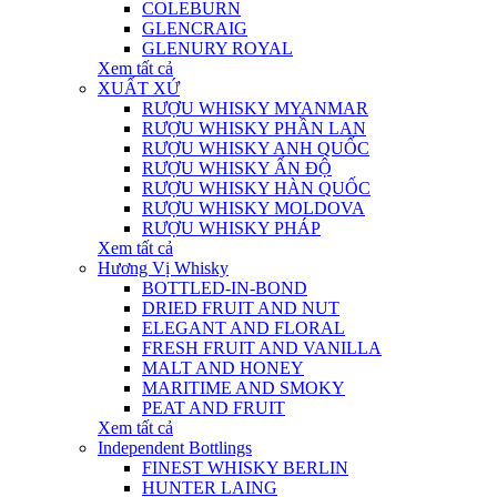
COLEBURN
GLENCRAIG
GLENURY ROYAL
Xem tất cả
XUẤT XỨ
RƯỢU WHISKY MYANMAR
RƯỢU WHISKY PHẦN LAN
RƯỢU WHISKY ANH QUỐC
RƯỢU WHISKY ẤN ĐỘ
RƯỢU WHISKY HÀN QUỐC
RƯỢU WHISKY MOLDOVA
RƯỢU WHISKY PHÁP
Xem tất cả
Hương Vị Whisky
BOTTLED-IN-BOND
DRIED FRUIT AND NUT
ELEGANT AND FLORAL
FRESH FRUIT AND VANILLA
MALT AND HONEY
MARITIME AND SMOKY
PEAT AND FRUIT
Xem tất cả
Independent Bottlings
FINEST WHISKY BERLIN
HUNTER LAING