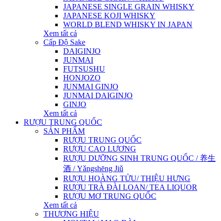
JAPANESE SINGLE GRAIN WHISKY
JAPANESE KOJI WHISKY
WORLD BLEND WHISKY IN JAPAN
Xem tất cả
Cấp Độ Sake
DAIGINJO
JUNMAI
FUTSUSHU
HONJOZO
JUNMAI GINJO
JUNMAI DAIGINJO
GINJO
Xem tất cả
RƯỢU TRUNG QUỐC
SẢN PHẨM
RƯỢU TRUNG QUỐC
RƯỢU CAO LƯƠNG
RƯỢU DƯỠNG SINH TRUNG QUỐC / 养生
酒 / Yǎngshēng Jiǔ
RƯỢU HOÀNG TỬU/ THIỆU HƯNG
RƯỢU TRÀ ĐÀI LOAN/ TEA LIQUOR
RƯỢU MƠ TRUNG QUỐC
Xem tất cả
THƯƠNG HIỆU