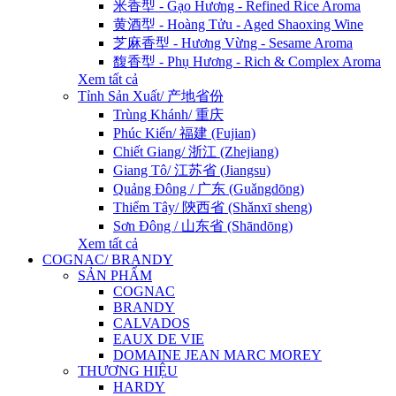
米香型 - Gạo Hương - Refined Rice Aroma
黄酒型 - Hoàng Tửu - Aged Shaoxing Wine
芝麻香型 - Hương Vừng - Sesame Aroma
馥香型 - Phụ Hương - Rich & Complex Aroma
Xem tất cả
Tỉnh Sản Xuất/ 产地省份
Trùng Khánh/ 重庆
Phúc Kiến/ 福建 (Fujian)
Chiết Giang/ 浙江 (Zhejiang)
Giang Tô/ 江苏省 (Jiangsu)
Quảng Đông / 广东 (Guǎngdōng)
Thiểm Tây/ 陝西省 (Shǎnxī sheng)
Sơn Đông / 山东省 (Shāndōng)
Xem tất cả
COGNAC/ BRANDY
SẢN PHẨM
COGNAC
BRANDY
CALVADOS
EAUX DE VIE
DOMAINE JEAN MARC MOREY
THƯƠNG HIỆU
HARDY