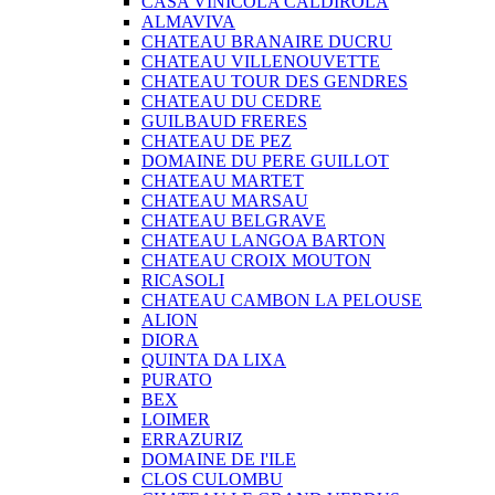
CASA VINICOLA CALDIROLA
ALMAVIVA
CHATEAU BRANAIRE DUCRU
CHATEAU VILLENOUVETTE
CHATEAU TOUR DES GENDRES
CHATEAU DU CEDRE
GUILBAUD FRERES
CHATEAU DE PEZ
DOMAINE DU PERE GUILLOT
CHATEAU MARTET
CHATEAU MARSAU
CHATEAU BELGRAVE
CHATEAU LANGOA BARTON
CHATEAU CROIX MOUTON
RICASOLI
CHATEAU CAMBON LA PELOUSE
ALION
DIORA
QUINTA DA LIXA
PURATO
BEX
LOIMER
ERRAZURIZ
DOMAINE DE I'ILE
CLOS CULOMBU