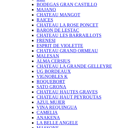
BODEGAS GRAN CASTILLO
MAJANO
CHATEAU MANGOT
RAICES
CHATEAU LA ROSE PONCET
BARON DE LESTAC
CHATEAU LES BARRAILLOTS
FRENESI
ESPRIT DE VIOLETTE
CHATEAU GRAND ORMEAU
MALESAN
ALMA CERSIUS
CHATEAU LA GRANDE GELLEYRE
UG BORDEAUX
VIGNOBLES K
ROQUEBORT
SATO GRONA
CHATEAU HAUTES GRAVES
CHATEAU HAUT PEYROUTAS
AZUL MUJER
VINA REQUINGUA
CAMELIA
ANAKENA
LA BELLE ANGELE
MASSONE