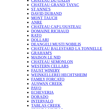
CHATEAU DU GAZIN
CHATEAU GRAND TAYAC
ST ANNE'S
DAVID DUBAND
MONT TAUCH
ANRE
CHATEAU CAP L'OUSTEAU
DOMAINE RICHAUD
RATO
DOLLARI
DEANGELI MUSTI NOBILIS
CHATEAU BALESTARD LA TONNELLE
GRAHAM'S
MAISON LE NID
CHATEAU SEMONLON
WESTERN CELLARS
FAUST WINERY
WEINKELLEREI HECHTSHEIM
FAMILY FORCATO
AUSWAN CREEK
PAVO
ECHEVERIA
DORADO
INTERVALO
TABLAS CREEK