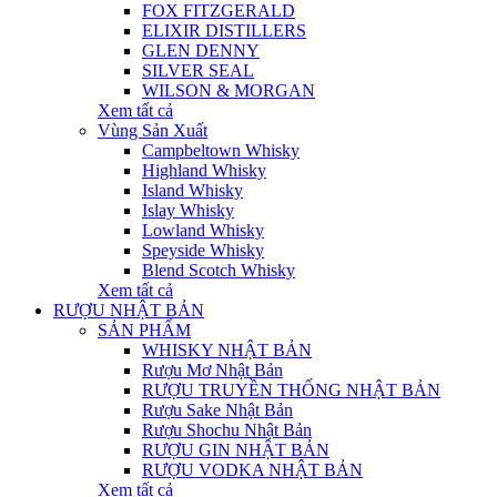
FOX FITZGERALD
ELIXIR DISTILLERS
GLEN DENNY
SILVER SEAL
WILSON & MORGAN
Xem tất cả
Vùng Sản Xuất
Campbeltown Whisky
Highland Whisky
Island Whisky
Islay Whisky
Lowland Whisky
Speyside Whisky
Blend Scotch Whisky
Xem tất cả
RƯỢU NHẬT BẢN
SẢN PHẨM
WHISKY NHẬT BẢN
Rượu Mơ Nhật Bản
RƯỢU TRUYỀN THỐNG NHẬT BẢN
Rượu Sake Nhật Bản
Rượu Shochu Nhật Bản
RƯỢU GIN NHẬT BẢN
RƯỢU VODKA NHẬT BẢN
Xem tất cả