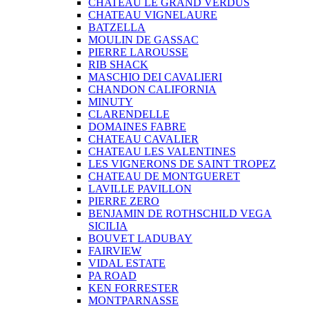
CHATEAU LE GRAND VERDUS
CHATEAU VIGNELAURE
BATZELLA
MOULIN DE GASSAC
PIERRE LAROUSSE
RIB SHACK
MASCHIO DEI CAVALIERI
CHANDON CALIFORNIA
MINUTY
CLARENDELLE
DOMAINES FABRE
CHATEAU CAVALIER
CHATEAU LES VALENTINES
LES VIGNERONS DE SAINT TROPEZ
CHATEAU DE MONTGUERET
LAVILLE PAVILLON
PIERRE ZERO
BENJAMIN DE ROTHSCHILD VEGA
SICILIA
BOUVET LADUBAY
FAIRVIEW
VIDAL ESTATE
PA ROAD
KEN FORRESTER
MONTPARNASSE