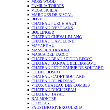
MOSS WOOD
FAMILIA TORRES
VEGA SICILIA
MARQUES DE RISCAL
BOVE
CHATEAU PUECH HAUT
CHATEAU D'ESCLANS
BOLLINGER
CHATEAU CHEVAL BLANC
CHATEAU L'APOLLINE
MAYARDAU
MASSERIA TRAJONE
MASCA DEL TACCO
CHATEAU BEAU SEJOUR BECOT
CHATEAU BARRAIL BELLEGRAVE
CHATEAU PETIT FAURIE DE SOUTARD
CA DEL BOSCO
CHATEAU CADET SOUTARD
CHATEAU DE PRESSAC
VIEUX CHATEAU DES COMBES
CHATEAU DUCLUZEAU
CHATEAU TAYAC
BALMONTEE
ODYSSEY
FAUSTINO RIVERO ULECIA