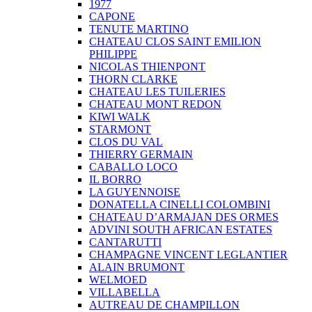
1977
CAPONE
TENUTE MARTINO
CHATEAU CLOS SAINT EMILION
PHILIPPE
NICOLAS THIENPONT
THORN CLARKE
CHATEAU LES TUILERIES
CHATEAU MONT REDON
KIWI WALK
STARMONT
CLOS DU VAL
THIERRY GERMAIN
CABALLO LOCO
IL BORRO
LA GUYENNOISE
DONATELLA CINELLI COLOMBINI
CHATEAU D’ARMAJAN DES ORMES
ADVINI SOUTH AFRICAN ESTATES
CANTARUTTI
CHAMPAGNE VINCENT LEGLANTIER
ALAIN BRUMONT
WELMOED
VILLABELLA
AUTREAU DE CHAMPILLON