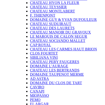
CHATEAU HYON LA FLEUR
CHATEAU TEYSSIER
CHATEAU MONTLABERT
F. THIENPONT
DOMAINE GUY & YVAN DUFOULEUR
CHATEAU SUDUIRAUT
CHATEAU DES LAURETS
CHATEAU MANOIR DU GRAVOUX
LE MARQUIS DE CALON SEGUR
CHATEAU SOCIANDO MALLET
CAP ROYAL
CHATEAU LES CARMES HAUT BRION
CLOS FOURTET
SIBILIANA VINI
CHATEAU PEBY FAUGERES
DOMAINE L'AURAGE
CHATEAU LES BERTRANDS
DOMAINE TAUPENOT MERME
AD ASTRA
DOMAINE DU CLOS DE TART
CAVIRO
CANAPI
MIOPASSO
PEMO
EL ARGAR