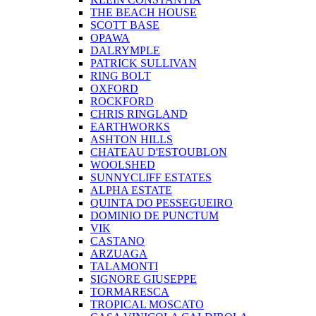
THE BEACH HOUSE
SCOTT BASE
OPAWA
DALRYMPLE
PATRICK SULLIVAN
RING BOLT
OXFORD
ROCKFORD
CHRIS RINGLAND
EARTHWORKS
ASHTON HILLS
CHATEAU D'ESTOUBLON
WOOLSHED
SUNNYCLIFF ESTATES
ALPHA ESTATE
QUINTA DO PESSEGUEIRO
DOMINIO DE PUNCTUM
VIK
CASTANO
ARZUAGA
TALAMONTI
SIGNORE GIUSEPPE
TORMARESCA
TROPICAL MOSCATO