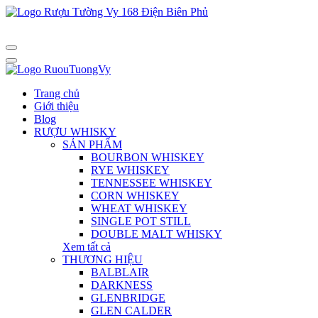
Trang chủ
Giới thiệu
Blog
RƯỢU WHISKY
SẢN PHẨM
BOURBON WHISKEY
RYE WHISKEY
TENNESSEE WHISKEY
CORN WHISKEY
WHEAT WHISKEY
SINGLE POT STILL
DOUBLE MALT WHISKY
Xem tất cả
THƯƠNG HIỆU
BALBLAIR
DARKNESS
GLENBRIDGE
GLEN CALDER