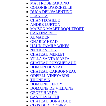
MASTROBERARDINO
COLONIE D'ARCHELLE
DUCA DEL VALENTINO
PLANETA
CHANTECAILLE
ANDRE LURTON
MAISON MALET ROQUEFORT
CANTINA RIFF
ALMADEN
GNARLY HEAD
HAHN FAMILY WINES
NICOLAS JOLY
CHATEAU MERLET
VILLA SANTA MARTA
CHATEAU PUYGUERAUD
DOMAIN DUVEAU
CHATEAU CARBONNEAU
ODFIELL VINEYARDS
THUNEVIN
DOMAINE LEROY
DOMAINE DE VILLAINE
GEOFF HARDY
CASTELVECCHI
CHATEAU BONALGUE
CLOS DU CLOCHER