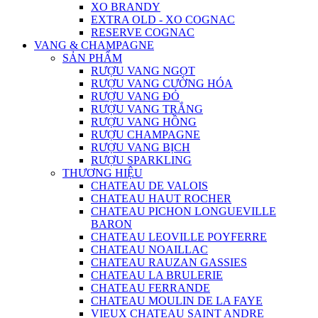
XO BRANDY
EXTRA OLD - XO COGNAC
RESERVE COGNAC
VANG & CHAMPAGNE
SẢN PHẨM
RƯỢU VANG NGỌT
RƯỢU VANG CƯỜNG HÓA
RƯỢU VANG ĐỎ
RƯỢU VANG TRẮNG
RƯỢU VANG HỒNG
RƯỢU CHAMPAGNE
RƯỢU VANG BỊCH
RƯỢU SPARKLING
THƯƠNG HIỆU
CHATEAU DE VALOIS
CHATEAU HAUT ROCHER
CHATEAU PICHON LONGUEVILLE
BARON
CHATEAU LEOVILLE POYFERRE
CHATEAU NOAILLAC
CHATEAU RAUZAN GASSIES
CHATEAU LA BRULERIE
CHATEAU FERRANDE
CHATEAU MOULIN DE LA FAYE
VIEUX CHATEAU SAINT ANDRE