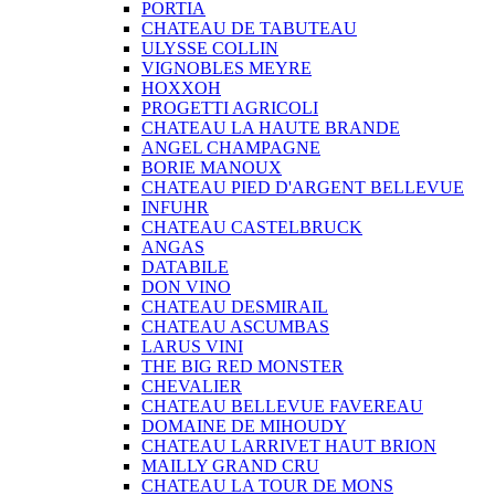
PORTIA
CHATEAU DE TABUTEAU
ULYSSE COLLIN
VIGNOBLES MEYRE
HOXXOH
PROGETTI AGRICOLI
CHATEAU LA HAUTE BRANDE
ANGEL CHAMPAGNE
BORIE MANOUX
CHATEAU PIED D'ARGENT BELLEVUE
INFUHR
CHATEAU CASTELBRUCK
ANGAS
DATABILE
DON VINO
CHATEAU DESMIRAIL
CHATEAU ASCUMBAS
LARUS VINI
THE BIG RED MONSTER
CHEVALIER
CHATEAU BELLEVUE FAVEREAU
DOMAINE DE MIHOUDY
CHATEAU LARRIVET HAUT BRION
MAILLY GRAND CRU
CHATEAU LA TOUR DE MONS