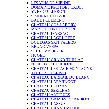
LES VINS DE VIENNE
DOMAINE PECH DES CADES
YVES CUILLERON
SIMONNET FEBVRE
BADET CLEMENT
CHATEAU COS LABORY
MARIE LAURE LURTON
CHATEAU D'ARSAC
CHATEAU LAGRUGERE
BODEGAS SAN VALERO
BRUNO VESPA
SCHLUMBERGER
HUGEL
CHATEAU GRAND TUILLAC
NIER COTE DU RHONE
CHATEAU LESTAGE MONTAGNE
TENUTA ODERISIO
CHATEAU BARRAIL DU BLANC
CHATEAU LARY TAGOT
CHATEAU LAUZANET
CHATEAU SERILHAN
CHATEAU ARTIGUES
CHATEAU GRAVES DE RABION
CHATEAU LASSUS
CHATEAU GRAND MEDOC