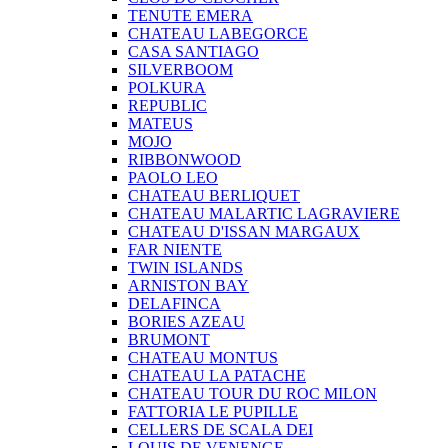
TENUTE EMERA
CHATEAU LABEGORCE
CASA SANTIAGO
SILVERBOOM
POLKURA
REPUBLIC
MATEUS
MOJO
RIBBONWOOD
PAOLO LEO
CHATEAU BERLIQUET
CHATEAU MALARTIC LAGRAVIERE
CHATEAU D'ISSAN MARGAUX
FAR NIENTE
TWIN ISLANDS
ARNISTON BAY
DELAFINCA
BORIES AZEAU
BRUMONT
CHATEAU MONTUS
CHATEAU LA PATACHE
CHATEAU TOUR DU ROC MILON
FATTORIA LE PUPILLE
CELLERS DE SCALA DEI
LOUIS DE VENENGE