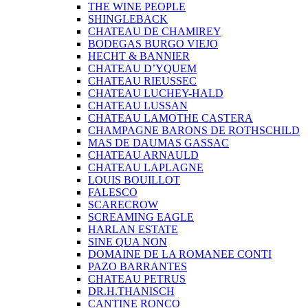
THE WINE PEOPLE
SHINGLEBACK
CHATEAU DE CHAMIREY
BODEGAS BURGO VIEJO
HECHT & BANNIER
CHATEAU D’YQUEM
CHATEAU RIEUSSEC
CHATEAU LUCHEY-HALD
CHATEAU LUSSAN
CHATEAU LAMOTHE CASTERA
CHAMPAGNE BARONS DE ROTHSCHILD
MAS DE DAUMAS GASSAC
CHATEAU ARNAULD
CHATEAU LAPLAGNE
LOUIS BOUILLOT
FALESCO
SCARECROW
SCREAMING EAGLE
HARLAN ESTATE
SINE QUA NON
DOMAINE DE LA ROMANEE CONTI
PAZO BARRANTES
CHATEAU PETRUS
DR.H.THANISCH
CANTINE RONCO