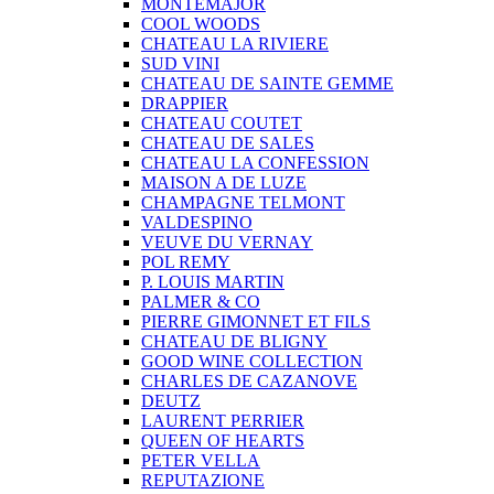
MONTEMAJOR
COOL WOODS
CHATEAU LA RIVIERE
SUD VINI
CHATEAU DE SAINTE GEMME
DRAPPIER
CHATEAU COUTET
CHATEAU DE SALES
CHATEAU LA CONFESSION
MAISON A DE LUZE
CHAMPAGNE TELMONT
VALDESPINO
VEUVE DU VERNAY
POL REMY
P. LOUIS MARTIN
PALMER & CO
PIERRE GIMONNET ET FILS
CHATEAU DE BLIGNY
GOOD WINE COLLECTION
CHARLES DE CAZANOVE
DEUTZ
LAURENT PERRIER
QUEEN OF HEARTS
PETER VELLA
REPUTAZIONE