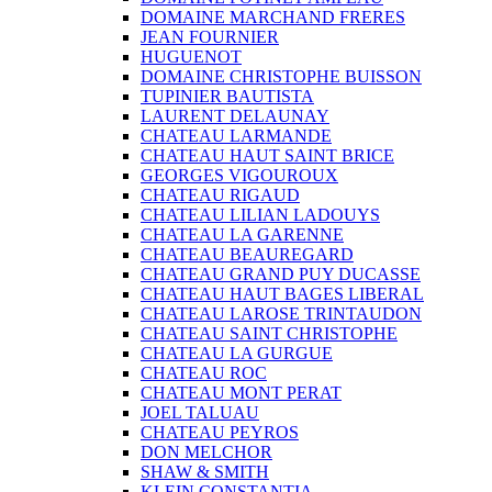
DOMAINE MARCHAND FRERES
JEAN FOURNIER
HUGUENOT
DOMAINE CHRISTOPHE BUISSON
TUPINIER BAUTISTA
LAURENT DELAUNAY
CHATEAU LARMANDE
CHATEAU HAUT SAINT BRICE
GEORGES VIGOUROUX
CHATEAU RIGAUD
CHATEAU LILIAN LADOUYS
CHATEAU LA GARENNE
CHATEAU BEAUREGARD
CHATEAU GRAND PUY DUCASSE
CHATEAU HAUT BAGES LIBERAL
CHATEAU LAROSE TRINTAUDON
CHATEAU SAINT CHRISTOPHE
CHATEAU LA GURGUE
CHATEAU ROC
CHATEAU MONT PERAT
JOEL TALUAU
CHATEAU PEYROS
DON MELCHOR
SHAW & SMITH
KLEIN CONSTANTIA