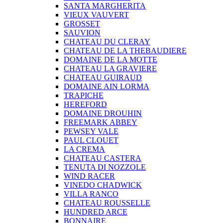
SANTA MARGHERITA
VIEUX VAUVERT
GROSSET
SAUVION
CHATEAU DU CLERAY
CHATEAU DE LA THEBAUDIERE
DOMAINE DE LA MOTTE
CHATEAU LA GRAVIERE
CHATEAU GUIRAUD
DOMAINE AIN LORMA
TRAPICHE
HEREFORD
DOMAINE DROUHIN
FREEMARK ABBEY
PEWSEY VALE
PAUL CLOUET
LA CREMA
CHATEAU CASTERA
TENUTA DI NOZZOLE
WIND RACER
VINEDO CHADWICK
VILLA RANCO
CHATEAU ROUSSELLE
HUNDRED ARCE
BONNAIRE