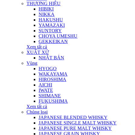
THƯƠNG HIỆU
HIBIKI
NIKKA
HAKUSHU
YAMAZAKI
SUNTORY
CHOYA UMESHU
GEKKEIKAN
Xem tất cả
XUẤT XỨ
NHẬT BẢN
Vùng
HYOGO
WAKAYAMA
HIROSHIMA
AICHI
IWATE
SHIMANE
FUKUSHIMA
Xem tất cả
Chủng loại
JAPANESE BLENDED WHISKY
JAPANESE SINGLE MALT WHISKY
JAPANESE PURE MALT WHISKY
JAPANESE GRAIN WHISKY