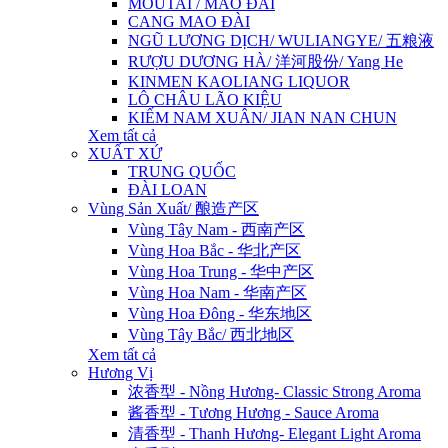
MOUTAI / MAO ĐÀI
CANG MAO ĐÀI
NGŨ LƯƠNG DỊCH/ WULIANGYE/ 五粮液
RƯỢU DƯƠNG HÀ/ 洋河股份/ Yang He
KINMEN KAOLIANG LIQUOR
LÔ CHÂU LÃO KIỆU
KIẾM NAM XUÂN/ JIAN NAN CHUN
Xem tất cả
XUẤT XỨ
TRUNG QUỐC
ĐÀI LOAN
Vùng Sản Xuất/ 酿造产区
Vùng Tây Nam - 西南产区
Vùng Hoa Bắc - 华北产区
Vùng Hoa Trung - 华中产区
Vùng Hoa Nam - 华南产区
Vùng Hoa Đông - 华东地区
Vùng Tây Bắc/ 西北地区
Xem tất cả
Hương Vị
浓香型 - Nồng Hương- Classic Strong Aroma
酱香型 - Tương Hương - Sauce Aroma
清香型 - Thanh Hương- Elegant Light Aroma