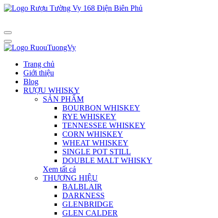
Trang chủ
Giới thiệu
Blog
RƯỢU WHISKY
SẢN PHẨM
BOURBON WHISKEY
RYE WHISKEY
TENNESSEE WHISKEY
CORN WHISKEY
WHEAT WHISKEY
SINGLE POT STILL
DOUBLE MALT WHISKY
Xem tất cả
THƯƠNG HIỆU
BALBLAIR
DARKNESS
GLENBRIDGE
GLEN CALDER