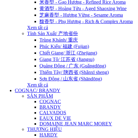
米香型 - Gạo Hương - Refined Rice Aroma
黄酒型 - Hoàng Tửu - Aged Shaoxing Wine
芝麻香型 - Hương Vừng - Sesame Aroma
馥香型 - Phụ Hương - Rich & Complex Aroma
Xem tất cả
Tỉnh Sản Xuất/ 产地省份
Trùng Khánh/ 重庆
Phúc Kiến/ 福建 (Fujian)
Chiết Giang/ 浙江 (Zhejiang)
Giang Tô/ 江苏省 (Jiangsu)
Quảng Đông / 广东 (Guǎngdōng)
Thiểm Tây/ 陝西省 (Shǎnxī sheng)
Sơn Đông / 山东省 (Shāndōng)
Xem tất cả
COGNAC/ BRANDY
SẢN PHẨM
COGNAC
BRANDY
CALVADOS
EAUX DE VIE
DOMAINE JEAN MARC MOREY
THƯƠNG HIỆU
HARDY