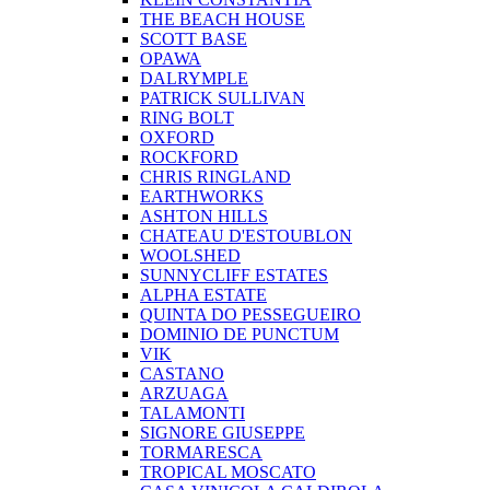
THE BEACH HOUSE
SCOTT BASE
OPAWA
DALRYMPLE
PATRICK SULLIVAN
RING BOLT
OXFORD
ROCKFORD
CHRIS RINGLAND
EARTHWORKS
ASHTON HILLS
CHATEAU D'ESTOUBLON
WOOLSHED
SUNNYCLIFF ESTATES
ALPHA ESTATE
QUINTA DO PESSEGUEIRO
DOMINIO DE PUNCTUM
VIK
CASTANO
ARZUAGA
TALAMONTI
SIGNORE GIUSEPPE
TORMARESCA
TROPICAL MOSCATO