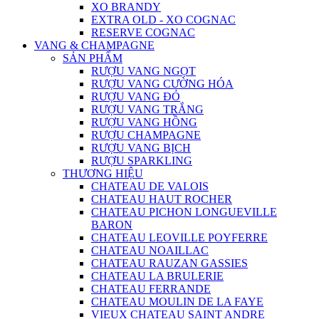
XO BRANDY
EXTRA OLD - XO COGNAC
RESERVE COGNAC
VANG & CHAMPAGNE
SẢN PHẨM
RƯỢU VANG NGỌT
RƯỢU VANG CƯỜNG HÓA
RƯỢU VANG ĐỎ
RƯỢU VANG TRẮNG
RƯỢU VANG HỒNG
RƯỢU CHAMPAGNE
RƯỢU VANG BỊCH
RƯỢU SPARKLING
THƯƠNG HIỆU
CHATEAU DE VALOIS
CHATEAU HAUT ROCHER
CHATEAU PICHON LONGUEVILLE
BARON
CHATEAU LEOVILLE POYFERRE
CHATEAU NOAILLAC
CHATEAU RAUZAN GASSIES
CHATEAU LA BRULERIE
CHATEAU FERRANDE
CHATEAU MOULIN DE LA FAYE
VIEUX CHATEAU SAINT ANDRE