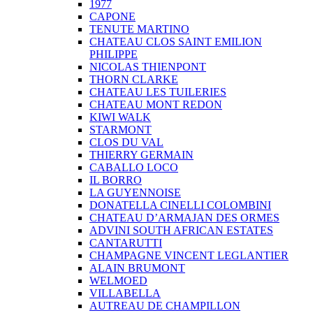
1977
CAPONE
TENUTE MARTINO
CHATEAU CLOS SAINT EMILION
PHILIPPE
NICOLAS THIENPONT
THORN CLARKE
CHATEAU LES TUILERIES
CHATEAU MONT REDON
KIWI WALK
STARMONT
CLOS DU VAL
THIERRY GERMAIN
CABALLO LOCO
IL BORRO
LA GUYENNOISE
DONATELLA CINELLI COLOMBINI
CHATEAU D’ARMAJAN DES ORMES
ADVINI SOUTH AFRICAN ESTATES
CANTARUTTI
CHAMPAGNE VINCENT LEGLANTIER
ALAIN BRUMONT
WELMOED
VILLABELLA
AUTREAU DE CHAMPILLON