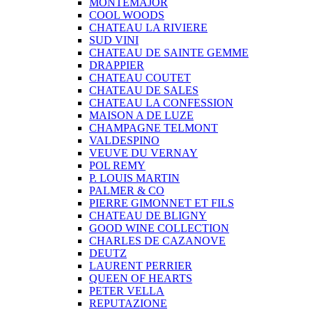
MONTEMAJOR
COOL WOODS
CHATEAU LA RIVIERE
SUD VINI
CHATEAU DE SAINTE GEMME
DRAPPIER
CHATEAU COUTET
CHATEAU DE SALES
CHATEAU LA CONFESSION
MAISON A DE LUZE
CHAMPAGNE TELMONT
VALDESPINO
VEUVE DU VERNAY
POL REMY
P. LOUIS MARTIN
PALMER & CO
PIERRE GIMONNET ET FILS
CHATEAU DE BLIGNY
GOOD WINE COLLECTION
CHARLES DE CAZANOVE
DEUTZ
LAURENT PERRIER
QUEEN OF HEARTS
PETER VELLA
REPUTAZIONE