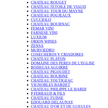
CHATEAU ROUGET
CHATEAU I'ETOILE DE VIAUD
CHATEAU TOUR DU MAYNE
CHATEAU POUJEAUX
CUCCIOLO
CHATEAU BOURNAC
FEMAR VINI
FARNESE VINI
LUXIUM
ORION WINES
ZENSA
MURVIEDRO
COSECHEROS Y CRIADORES
CHATEAU PLATON
DOMAINE DES PERES DE L'EGLISE
BODEGAS AGUIRRE
CHATEAU PIGOUDET
CHATEAU ROUBINE
CHATEAU TOUTIGEAC
VIGNOBLES BARDET
CHATEAU PHILIPPE LE HARDI
P FERRAUD & FILS
CHATEAU FUISSE
EDOUARD DELAUNAY
CHATEAU D'OR ET DE GUEULES