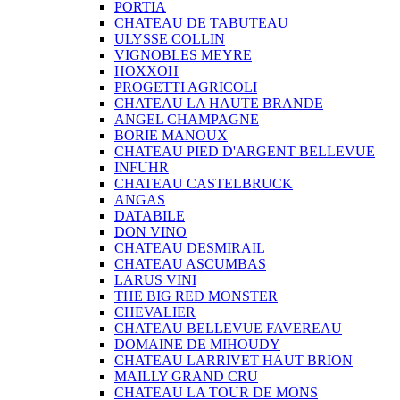
PORTIA
CHATEAU DE TABUTEAU
ULYSSE COLLIN
VIGNOBLES MEYRE
HOXXOH
PROGETTI AGRICOLI
CHATEAU LA HAUTE BRANDE
ANGEL CHAMPAGNE
BORIE MANOUX
CHATEAU PIED D'ARGENT BELLEVUE
INFUHR
CHATEAU CASTELBRUCK
ANGAS
DATABILE
DON VINO
CHATEAU DESMIRAIL
CHATEAU ASCUMBAS
LARUS VINI
THE BIG RED MONSTER
CHEVALIER
CHATEAU BELLEVUE FAVEREAU
DOMAINE DE MIHOUDY
CHATEAU LARRIVET HAUT BRION
MAILLY GRAND CRU
CHATEAU LA TOUR DE MONS