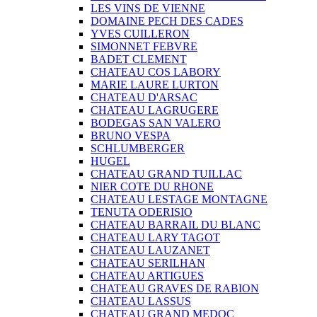
LES VINS DE VIENNE
DOMAINE PECH DES CADES
YVES CUILLERON
SIMONNET FEBVRE
BADET CLEMENT
CHATEAU COS LABORY
MARIE LAURE LURTON
CHATEAU D'ARSAC
CHATEAU LAGRUGERE
BODEGAS SAN VALERO
BRUNO VESPA
SCHLUMBERGER
HUGEL
CHATEAU GRAND TUILLAC
NIER COTE DU RHONE
CHATEAU LESTAGE MONTAGNE
TENUTA ODERISIO
CHATEAU BARRAIL DU BLANC
CHATEAU LARY TAGOT
CHATEAU LAUZANET
CHATEAU SERILHAN
CHATEAU ARTIGUES
CHATEAU GRAVES DE RABION
CHATEAU LASSUS
CHATEAU GRAND MEDOC