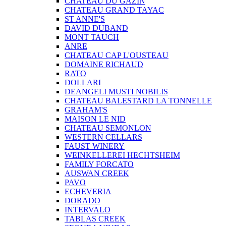
CHATEAU DU GAZIN
CHATEAU GRAND TAYAC
ST ANNE'S
DAVID DUBAND
MONT TAUCH
ANRE
CHATEAU CAP L'OUSTEAU
DOMAINE RICHAUD
RATO
DOLLARI
DEANGELI MUSTI NOBILIS
CHATEAU BALESTARD LA TONNELLE
GRAHAM'S
MAISON LE NID
CHATEAU SEMONLON
WESTERN CELLARS
FAUST WINERY
WEINKELLEREI HECHTSHEIM
FAMILY FORCATO
AUSWAN CREEK
PAVO
ECHEVERIA
DORADO
INTERVALO
TABLAS CREEK