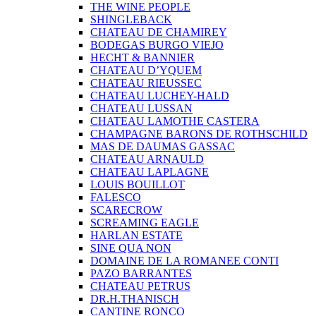
THE WINE PEOPLE
SHINGLEBACK
CHATEAU DE CHAMIREY
BODEGAS BURGO VIEJO
HECHT & BANNIER
CHATEAU D’YQUEM
CHATEAU RIEUSSEC
CHATEAU LUCHEY-HALD
CHATEAU LUSSAN
CHATEAU LAMOTHE CASTERA
CHAMPAGNE BARONS DE ROTHSCHILD
MAS DE DAUMAS GASSAC
CHATEAU ARNAULD
CHATEAU LAPLAGNE
LOUIS BOUILLOT
FALESCO
SCARECROW
SCREAMING EAGLE
HARLAN ESTATE
SINE QUA NON
DOMAINE DE LA ROMANEE CONTI
PAZO BARRANTES
CHATEAU PETRUS
DR.H.THANISCH
CANTINE RONCO