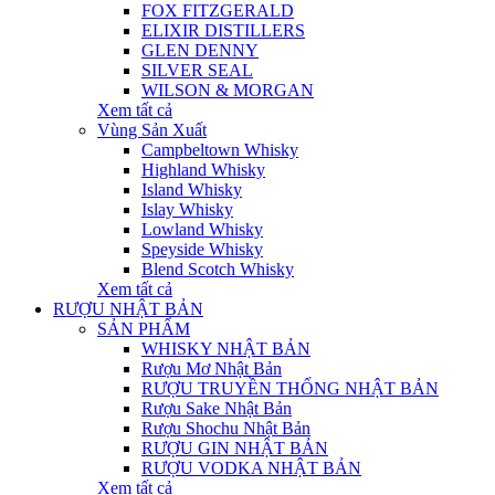
FOX FITZGERALD
ELIXIR DISTILLERS
GLEN DENNY
SILVER SEAL
WILSON & MORGAN
Xem tất cả
Vùng Sản Xuất
Campbeltown Whisky
Highland Whisky
Island Whisky
Islay Whisky
Lowland Whisky
Speyside Whisky
Blend Scotch Whisky
Xem tất cả
RƯỢU NHẬT BẢN
SẢN PHẨM
WHISKY NHẬT BẢN
Rượu Mơ Nhật Bản
RƯỢU TRUYỀN THỐNG NHẬT BẢN
Rượu Sake Nhật Bản
Rượu Shochu Nhật Bản
RƯỢU GIN NHẬT BẢN
RƯỢU VODKA NHẬT BẢN
Xem tất cả