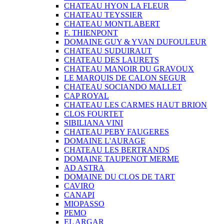
CHATEAU HYON LA FLEUR
CHATEAU TEYSSIER
CHATEAU MONTLABERT
F. THIENPONT
DOMAINE GUY & YVAN DUFOULEUR
CHATEAU SUDUIRAUT
CHATEAU DES LAURETS
CHATEAU MANOIR DU GRAVOUX
LE MARQUIS DE CALON SEGUR
CHATEAU SOCIANDO MALLET
CAP ROYAL
CHATEAU LES CARMES HAUT BRION
CLOS FOURTET
SIBILIANA VINI
CHATEAU PEBY FAUGERES
DOMAINE L'AURAGE
CHATEAU LES BERTRANDS
DOMAINE TAUPENOT MERME
AD ASTRA
DOMAINE DU CLOS DE TART
CAVIRO
CANAPI
MIOPASSO
PEMO
EL ARGAR