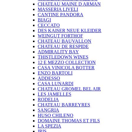
CHATEAU MAINE D ARMAN
MASSERIA LIVELI
CANTINE PANDORA
BIAGI
CECCATO
DES KAISER NEUE KLEIDER
WEINGUT FORTHOF
CHATEAU BAUVALLON
CHATEAU DE RESPIDE
ADMIRALITY BAY
THISTLEDOWN WINES
12 E MEZZO COLLECTION
CASA VINICOLA BOTTER
ENZO BARTOLI
ADDESSO
CASA LUNARDI
CHATEAU GROMEL BEL AIR
LES JAMELLES
RODELIA
CHATEAU BARREYRES
SANGRIA
HUSO CHILENO
DOMAINE THOMAS ET FILS
LA SPEZIA
IRIS