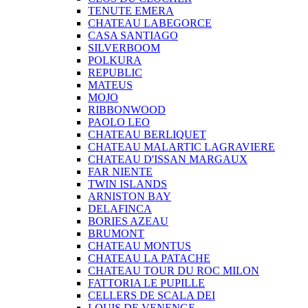
TENUTE EMERA
CHATEAU LABEGORCE
CASA SANTIAGO
SILVERBOOM
POLKURA
REPUBLIC
MATEUS
MOJO
RIBBONWOOD
PAOLO LEO
CHATEAU BERLIQUET
CHATEAU MALARTIC LAGRAVIERE
CHATEAU D'ISSAN MARGAUX
FAR NIENTE
TWIN ISLANDS
ARNISTON BAY
DELAFINCA
BORIES AZEAU
BRUMONT
CHATEAU MONTUS
CHATEAU LA PATACHE
CHATEAU TOUR DU ROC MILON
FATTORIA LE PUPILLE
CELLERS DE SCALA DEI
LOUIS DE VENENGE