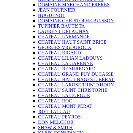
DOMAINE MARCHAND FRERES
JEAN FOURNIER
HUGUENOT
DOMAINE CHRISTOPHE BUISSON
TUPINIER BAUTISTA
LAURENT DELAUNAY
CHATEAU LARMANDE
CHATEAU HAUT SAINT BRICE
GEORGES VIGOUROUX
CHATEAU RIGAUD
CHATEAU LILIAN LADOUYS
CHATEAU LA GARENNE
CHATEAU BEAUREGARD
CHATEAU GRAND PUY DUCASSE
CHATEAU HAUT BAGES LIBERAL
CHATEAU LAROSE TRINTAUDON
CHATEAU SAINT CHRISTOPHE
CHATEAU LA GURGUE
CHATEAU ROC
CHATEAU MONT PERAT
JOEL TALUAU
CHATEAU PEYROS
DON MELCHOR
SHAW & SMITH
KLEIN CONSTANTIA