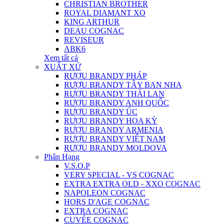
CHRISTIAN BROTHER
ROYAL DIAMANT XO
KING ARTHUR
DEAU COGNAC
REVISEUR
ABK6
Xem tất cả
XUẤT XỨ
RƯỢU BRANDY PHÁP
RƯỢU BRANDY TÂY BAN NHA
RƯỢU BRANDY THÁI LAN
RƯỢU BRANDY ANH QUỐC
RƯỢU BRANDY ÚC
RƯỢU BRANDY HOA KỲ
RƯỢU BRANDY ARMENIA
RƯỢU BRANDY VIỆT NAM
RƯỢU BRANDY MOLDOVA
Phân Hạng
V.S.O.P
VERY SPECIAL - VS COGNAC
EXTRA EXTRA OLD - XXO COGNAC
NAPOLEON COGNAC
HORS D'AGE COGNAC
EXTRA COGNAC
CUVÉE COGNAC