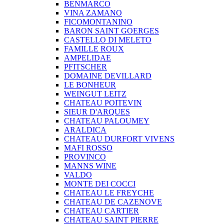
BENMARCO
VINA ZAMANO
FICOMONTANINO
BARON SAINT GOERGES
CASTELLO DI MELETO
FAMILLE ROUX
AMPELIDAE
PFITSCHER
DOMAINE DEVILLARD
LE BONHEUR
WEINGUT LEITZ
CHATEAU POITEVIN
SIEUR D'ARQUES
CHATEAU PALOUMEY
ARALDICA
CHATEAU DURFORT VIVENS
MAFI ROSSO
PROVINCO
MANNS WINE
VALDO
MONTE DEI COCCI
CHATEAU LE FREYCHE
CHATEAU DE CAZENOVE
CHATEAU CARTIER
CHATEAU SAINT PIERRE