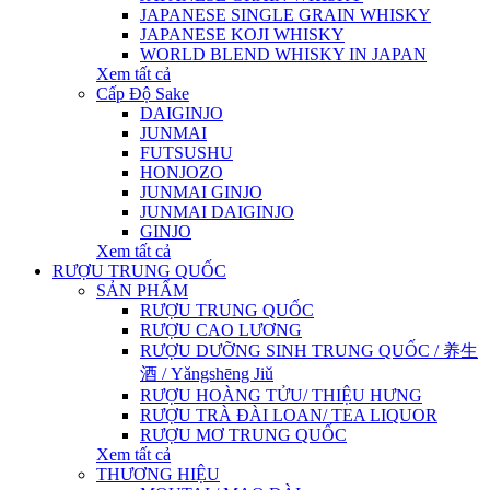
JAPANESE SINGLE GRAIN WHISKY
JAPANESE KOJI WHISKY
WORLD BLEND WHISKY IN JAPAN
Xem tất cả
Cấp Độ Sake
DAIGINJO
JUNMAI
FUTSUSHU
HONJOZO
JUNMAI GINJO
JUNMAI DAIGINJO
GINJO
Xem tất cả
RƯỢU TRUNG QUỐC
SẢN PHẨM
RƯỢU TRUNG QUỐC
RƯỢU CAO LƯƠNG
RƯỢU DƯỠNG SINH TRUNG QUỐC / 养生
酒 / Yǎngshēng Jiǔ
RƯỢU HOÀNG TỬU/ THIỆU HƯNG
RƯỢU TRÀ ĐÀI LOAN/ TEA LIQUOR
RƯỢU MƠ TRUNG QUỐC
Xem tất cả
THƯƠNG HIỆU