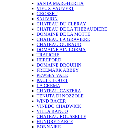
SANTA MARGHERITA
VIEUX VAUVERT
GROSSET
SAUVION
CHATEAU DU CLERAY
CHATEAU DE LA THEBAUDIERE
DOMAINE DE LA MOTTE
CHATEAU LA GRAVIERE
CHATEAU GUIRAUD
DOMAINE AIN LORMA
TRAPICHE
HEREFORD
DOMAINE DROUHIN
FREEMARK ABBEY
PEWSEY VALE
PAUL CLOUET
LA CREMA
CHATEAU CASTERA
TENUTA DI NOZZOLE
WIND RACER
VINEDO CHADWICK
VILLA RANCO
CHATEAU ROUSSELLE
HUNDRED ARCE
BONNAIRE