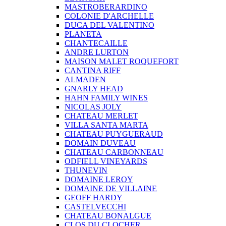
MASTROBERARDINO
COLONIE D'ARCHELLE
DUCA DEL VALENTINO
PLANETA
CHANTECAILLE
ANDRE LURTON
MAISON MALET ROQUEFORT
CANTINA RIFF
ALMADEN
GNARLY HEAD
HAHN FAMILY WINES
NICOLAS JOLY
CHATEAU MERLET
VILLA SANTA MARTA
CHATEAU PUYGUERAUD
DOMAIN DUVEAU
CHATEAU CARBONNEAU
ODFIELL VINEYARDS
THUNEVIN
DOMAINE LEROY
DOMAINE DE VILLAINE
GEOFF HARDY
CASTELVECCHI
CHATEAU BONALGUE
CLOS DU CLOCHER