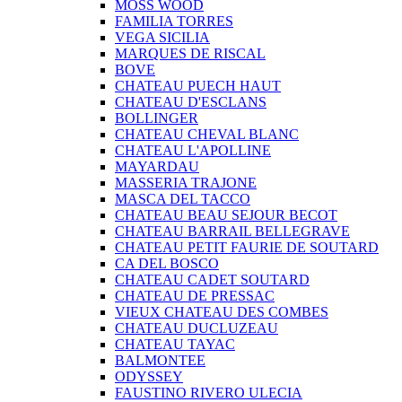
MOSS WOOD
FAMILIA TORRES
VEGA SICILIA
MARQUES DE RISCAL
BOVE
CHATEAU PUECH HAUT
CHATEAU D'ESCLANS
BOLLINGER
CHATEAU CHEVAL BLANC
CHATEAU L'APOLLINE
MAYARDAU
MASSERIA TRAJONE
MASCA DEL TACCO
CHATEAU BEAU SEJOUR BECOT
CHATEAU BARRAIL BELLEGRAVE
CHATEAU PETIT FAURIE DE SOUTARD
CA DEL BOSCO
CHATEAU CADET SOUTARD
CHATEAU DE PRESSAC
VIEUX CHATEAU DES COMBES
CHATEAU DUCLUZEAU
CHATEAU TAYAC
BALMONTEE
ODYSSEY
FAUSTINO RIVERO ULECIA