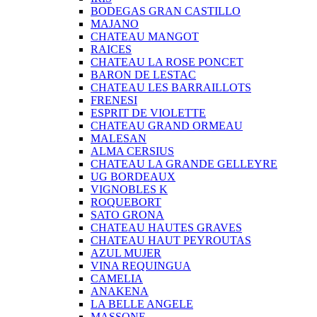
BODEGAS GRAN CASTILLO
MAJANO
CHATEAU MANGOT
RAICES
CHATEAU LA ROSE PONCET
BARON DE LESTAC
CHATEAU LES BARRAILLOTS
FRENESI
ESPRIT DE VIOLETTE
CHATEAU GRAND ORMEAU
MALESAN
ALMA CERSIUS
CHATEAU LA GRANDE GELLEYRE
UG BORDEAUX
VIGNOBLES K
ROQUEBORT
SATO GRONA
CHATEAU HAUTES GRAVES
CHATEAU HAUT PEYROUTAS
AZUL MUJER
VINA REQUINGUA
CAMELIA
ANAKENA
LA BELLE ANGELE
MASSONE