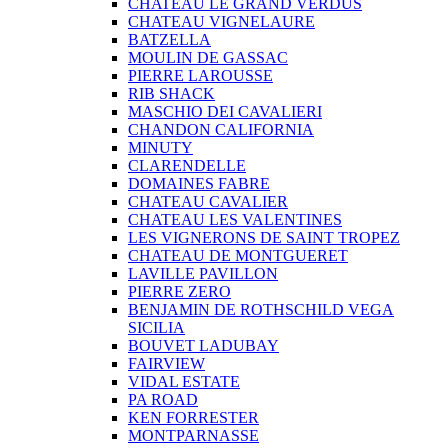
CHATEAU LE GRAND VERDUS
CHATEAU VIGNELAURE
BATZELLA
MOULIN DE GASSAC
PIERRE LAROUSSE
RIB SHACK
MASCHIO DEI CAVALIERI
CHANDON CALIFORNIA
MINUTY
CLARENDELLE
DOMAINES FABRE
CHATEAU CAVALIER
CHATEAU LES VALENTINES
LES VIGNERONS DE SAINT TROPEZ
CHATEAU DE MONTGUERET
LAVILLE PAVILLON
PIERRE ZERO
BENJAMIN DE ROTHSCHILD VEGA
SICILIA
BOUVET LADUBAY
FAIRVIEW
VIDAL ESTATE
PA ROAD
KEN FORRESTER
MONTPARNASSE