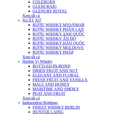
COLEBURN
GLENCRAIG
GLENURY ROYAL
Xem tất cả
XUẤT XỨ
RƯỢU WHISKY MYANMAR
RƯỢU WHISKY PHẦN LAN
RƯỢU WHISKY ANH QUỐC
RƯỢU WHISKY ẤN ĐỘ
RƯỢU WHISKY HÀN QUỐC
RƯỢU WHISKY MOLDOVA
RƯỢU WHISKY PHÁP
Xem tất cả
Hương Vị Whisky
BOTTLED-IN-BOND
DRIED FRUIT AND NUT
ELEGANT AND FLORAL
FRESH FRUIT AND VANILLA
MALT AND HONEY
MARITIME AND SMOKY
PEAT AND FRUIT
Xem tất cả
Independent Bottlings
FINEST WHISKY BERLIN
HUNTER LAING