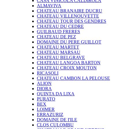
CASA VINICOLA CALDIROLA
ALMAVIVA
CHATEAU BRANAIRE DUCRU
CHATEAU VILLENOUVETTE
CHATEAU TOUR DES GENDRES
CHATEAU DU CEDRE
GUILBAUD FRERES
CHATEAU DE PEZ
DOMAINE DU PERE GUILLOT
CHATEAU MARTET
CHATEAU MARSAU
CHATEAU BELGRAVE
CHATEAU LANGOA BARTON
CHATEAU CROIX MOUTON
RICASOLI
CHATEAU CAMBON LA PELOUSE
ALION
DIORA
QUINTA DA LIXA
PURATO
BEX
LOIMER
ERRAZURIZ
DOMAINE DE I'ILE
CLOS CULOMBU