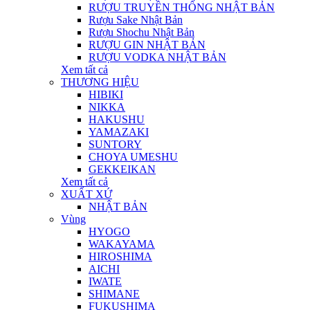
RƯỢU TRUYỀN THỐNG NHẬT BẢN
Rượu Sake Nhật Bản
Rượu Shochu Nhật Bản
RƯỢU GIN NHẬT BẢN
RƯỢU VODKA NHẬT BẢN
Xem tất cả
THƯƠNG HIỆU
HIBIKI
NIKKA
HAKUSHU
YAMAZAKI
SUNTORY
CHOYA UMESHU
GEKKEIKAN
Xem tất cả
XUẤT XỨ
NHẬT BẢN
Vùng
HYOGO
WAKAYAMA
HIROSHIMA
AICHI
IWATE
SHIMANE
FUKUSHIMA