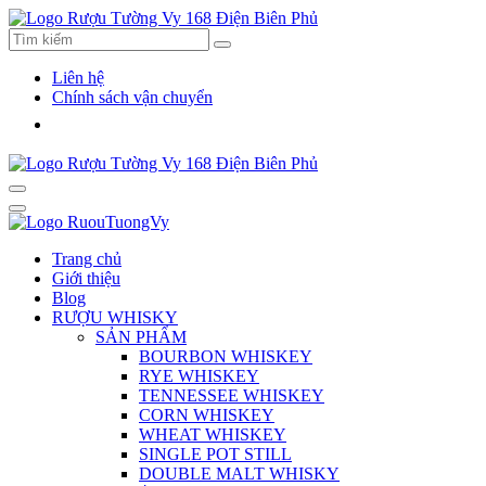
Liên hệ
Chính sách vận chuyển
Trang chủ
Giới thiệu
Blog
RƯỢU WHISKY
SẢN PHẨM
BOURBON WHISKEY
RYE WHISKEY
TENNESSEE WHISKEY
CORN WHISKEY
WHEAT WHISKEY
SINGLE POT STILL
DOUBLE MALT WHISKY