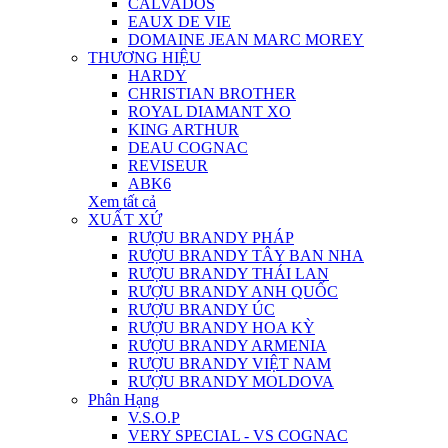
CALVADOS
EAUX DE VIE
DOMAINE JEAN MARC MOREY
THƯƠNG HIỆU
HARDY
CHRISTIAN BROTHER
ROYAL DIAMANT XO
KING ARTHUR
DEAU COGNAC
REVISEUR
ABK6
Xem tất cả
XUẤT XỨ
RƯỢU BRANDY PHÁP
RƯỢU BRANDY TÂY BAN NHA
RƯỢU BRANDY THÁI LAN
RƯỢU BRANDY ANH QUỐC
RƯỢU BRANDY ÚC
RƯỢU BRANDY HOA KỲ
RƯỢU BRANDY ARMENIA
RƯỢU BRANDY VIỆT NAM
RƯỢU BRANDY MOLDOVA
Phân Hạng
V.S.O.P
VERY SPECIAL - VS COGNAC