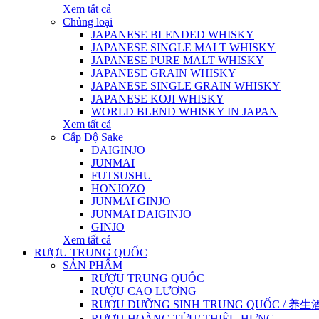
Xem tất cả
Chủng loại
JAPANESE BLENDED WHISKY
JAPANESE SINGLE MALT WHISKY
JAPANESE PURE MALT WHISKY
JAPANESE GRAIN WHISKY
JAPANESE SINGLE GRAIN WHISKY
JAPANESE KOJI WHISKY
WORLD BLEND WHISKY IN JAPAN
Xem tất cả
Cấp Độ Sake
DAIGINJO
JUNMAI
FUTSUSHU
HONJOZO
JUNMAI GINJO
JUNMAI DAIGINJO
GINJO
Xem tất cả
RƯỢU TRUNG QUỐC
SẢN PHẨM
RƯỢU TRUNG QUỐC
RƯỢU CAO LƯƠNG
RƯỢU DƯỠNG SINH TRUNG QUỐC / 养生酒 / 
RƯỢU HOÀNG TỬU/ THIỆU HƯNG