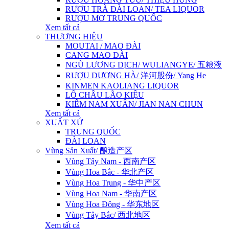
RƯỢU TRÀ ĐÀI LOAN/ TEA LIQUOR
RƯỢU MƠ TRUNG QUỐC
Xem tất cả
THƯƠNG HIỆU
MOUTAI / MAO ĐÀI
CANG MAO ĐÀI
NGŨ LƯƠNG DỊCH/ WULIANGYE/ 五粮液
RƯỢU DƯƠNG HÀ/ 洋河股份/ Yang He
KINMEN KAOLIANG LIQUOR
LÔ CHÂU LÃO KIỆU
KIẾM NAM XUÂN/ JIAN NAN CHUN
Xem tất cả
XUẤT XỨ
TRUNG QUỐC
ĐÀI LOAN
Vùng Sản Xuất/ 酿造产区
Vùng Tây Nam - 西南产区
Vùng Hoa Bắc - 华北产区
Vùng Hoa Trung - 华中产区
Vùng Hoa Nam - 华南产区
Vùng Hoa Đông - 华东地区
Vùng Tây Bắc/ 西北地区
Xem tất cả