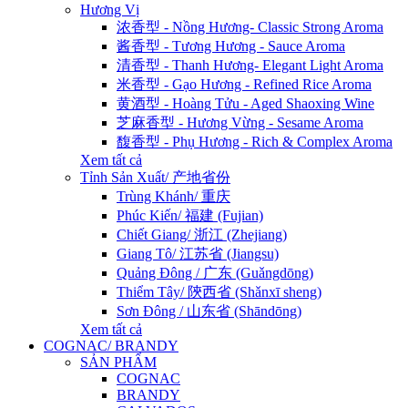
Hương Vị
浓香型 - Nồng Hương- Classic Strong Aroma
酱香型 - Tương Hương - Sauce Aroma
清香型 - Thanh Hương- Elegant Light Aroma
米香型 - Gạo Hương - Refined Rice Aroma
黄酒型 - Hoàng Tửu - Aged Shaoxing Wine
芝麻香型 - Hương Vừng - Sesame Aroma
馥香型 - Phụ Hương - Rich & Complex Aroma
Xem tất cả
Tỉnh Sản Xuất/ 产地省份
Trùng Khánh/ 重庆
Phúc Kiến/ 福建 (Fujian)
Chiết Giang/ 浙江 (Zhejiang)
Giang Tô/ 江苏省 (Jiangsu)
Quảng Đông / 广东 (Guǎngdōng)
Thiểm Tây/ 陝西省 (Shǎnxī sheng)
Sơn Đông / 山东省 (Shāndōng)
Xem tất cả
COGNAC/ BRANDY
SẢN PHẨM
COGNAC
BRANDY