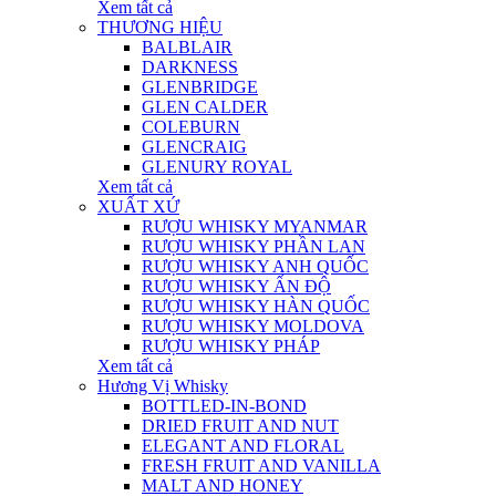
Xem tất cả
THƯƠNG HIỆU
BALBLAIR
DARKNESS
GLENBRIDGE
GLEN CALDER
COLEBURN
GLENCRAIG
GLENURY ROYAL
Xem tất cả
XUẤT XỨ
RƯỢU WHISKY MYANMAR
RƯỢU WHISKY PHẦN LAN
RƯỢU WHISKY ANH QUỐC
RƯỢU WHISKY ẤN ĐỘ
RƯỢU WHISKY HÀN QUỐC
RƯỢU WHISKY MOLDOVA
RƯỢU WHISKY PHÁP
Xem tất cả
Hương Vị Whisky
BOTTLED-IN-BOND
DRIED FRUIT AND NUT
ELEGANT AND FLORAL
FRESH FRUIT AND VANILLA
MALT AND HONEY