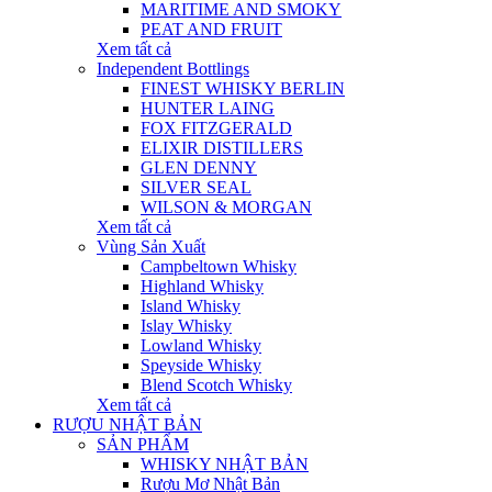
MARITIME AND SMOKY
PEAT AND FRUIT
Xem tất cả
Independent Bottlings
FINEST WHISKY BERLIN
HUNTER LAING
FOX FITZGERALD
ELIXIR DISTILLERS
GLEN DENNY
SILVER SEAL
WILSON & MORGAN
Xem tất cả
Vùng Sản Xuất
Campbeltown Whisky
Highland Whisky
Island Whisky
Islay Whisky
Lowland Whisky
Speyside Whisky
Blend Scotch Whisky
Xem tất cả
RƯỢU NHẬT BẢN
SẢN PHẨM
WHISKY NHẬT BẢN
Rượu Mơ Nhật Bản